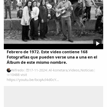
Comparte
Compartir en Facebook
Compartir en Twitter
Febrero de 1972. Este video contiene 168
Fotografías que pueden verse una a una en el
Copiar enlace
Álbum de este mismo nombre.
Wifredo
|
17-11-2024
|
Al-konetara
,
Videos
,
Noticias
|
10488 visit
https://youtu.be/bcqAcl4d0cY...