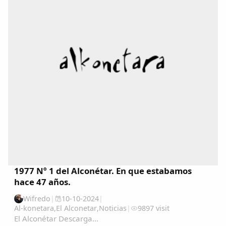
1977 Nº 1 del Alconétar. En que estabamos
hace 47 años.
Wifredo
|
10-10-2024
|
Al-konetara
,
El Alconetar
,
Noticias
|
9897 visit
El Alconétar Descarga...