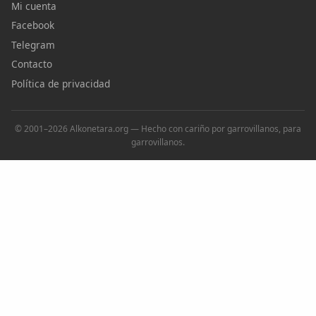
Mi cuenta
Facebook
Telegram
Contacto
Política de privacidad
© 2001–2026 Alkonetara.org — Hecho con cariño por garrovillanos, para
garrovillanos.