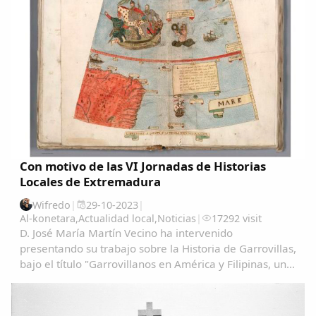
Con motivo de las VI Jornadas de Historias
Locales de Extremadura
Wifredo
|
29-10-2023
|
Al-konetara
,
Actualidad local
,
Noticias
|
17292 visit
D. José María Martín Vecino ha intervenido
presentando su trabajo sobre la Historia de Garrovillas,
bajo el título "Garrovillanos en América y Filipinas, una
aproximación cartográfica" Garrovillanos-en-
AmeÃ&#140;&#129;rica-y-Filipinas-una...