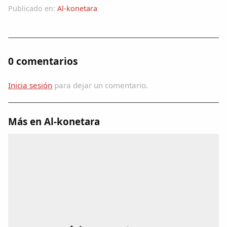
Colaboradores
Publicado en:
Al-konetara
AlkoTV
0 comentarios
Biblioteca
Inicia sesión
para dejar un comentario.
Periódico Alconétar
Foros
Más en Al-konetara
Idiosincrasia
Diccionario
Traductor