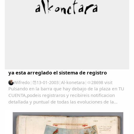
Dichos
Cancionero Local
Apodos
Peñas
La palra
ya esta arreglado el sistema de registro
Wifredo
|
13-01-2003
|
Al-konetara
|
28698 visit
Modo oscuro
Pulsando en la barra que hay debajo de la plaza en TU
CUENTA,podeis registraros y recibireis notificacion
detallada y puntual de todas las evoluciones de la
pagina....