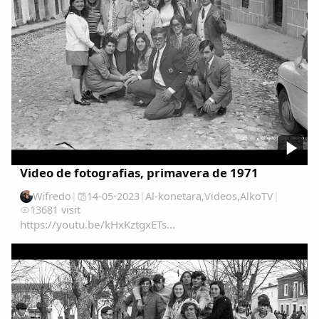
Video de fotografias, primavera de 1971
Wifredo
|
14-05-2023
|
Al-konetara
,
Videos
,
AlkoTV
|
13681 visit
https://youtu.be/kHxKztgxETs...