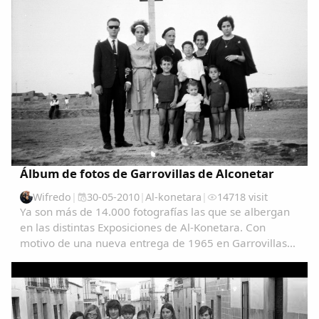
Álbum de fotos de Garrovillas de Alconetar
Wifredo
|
30-05-2010
|
Al-konetara
|
14718 visit
Ya son más de 14.000 fotografías las que se albergan
en las distintas Exposiciones de Al-Konetara. Con
motivo de una nueva entrega de 1965 en Garrovillas
de Alconetar entre 1960 y 1978, quiero hacer memoria
del origen y disposición de las distintas...