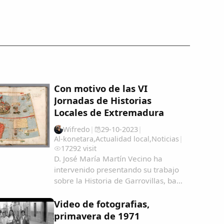
Con motivo de las VI
Jornadas de Historias
Locales de Extremadura
Wifredo
|
29-10-2023
|
Al-konetara
,
Actualidad local
,
Noticias
|
17292 visit
D. José María Martín Vecino ha
intervenido presentando su trabajo
sobre la Historia de Garrovillas, bajo
el título "Garrovillanos en América y
Filipinas, una aproximación
Video de fotografias,
cartográfica" Garrovillanos-en-
primavera de 1971