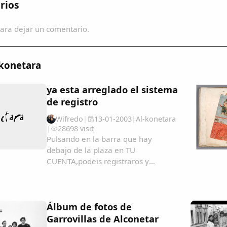
rios
ara dejar un comentario.
-konetara
ya esta arreglado el sistema
de registro
Wifredo
|
13-01-2003
|
Al-konetara
|
28698 visit
Pulsando en la barra que hay
debajo de la plaza en TU
CUENTA,podeis registraros y
recibireis notificacion detallada y
puntual de todas las evoluciones de
la pagina....
Álbum de fotos de
Garrovillas de Alconetar