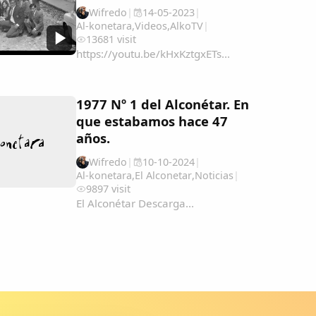
AmeÃ&#140;&#129;rica-y-Filipinas-
Wifredo
|
14-05-2023
|
una...
Al-konetara
,
Videos
,
AlkoTV
|
13681 visit
https://youtu.be/kHxKztgxETs...
1977 Nº 1 del Alconétar. En
que estabamos hace 47
años.
Wifredo
|
10-10-2024
|
Al-konetara
,
El Alconetar
,
Noticias
|
9897 visit
El Alconétar Descarga...