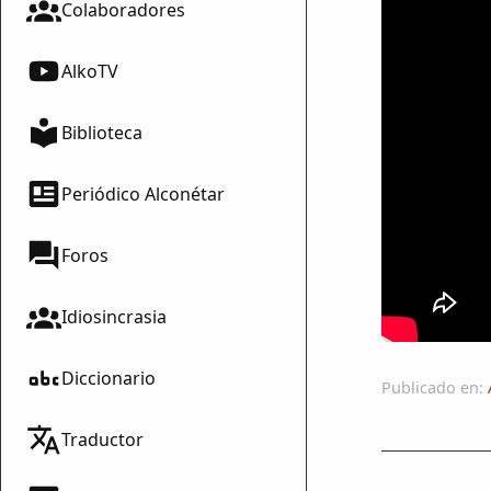
Colaboradores
AlkoTV
Biblioteca
Periódico Alconétar
Foros
Idiosincrasia
Diccionario
Publicado en:
Traductor