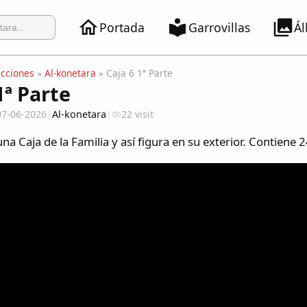
Portada
Garrovillas
Á
ecciones
»
Al-konetara
» Caja 6 1ª Parte
1ª Parte
07-06-2026
|
Al-konetara
|
22 visit
una Caja de la Familia y así figura en su exterior. Contiene 