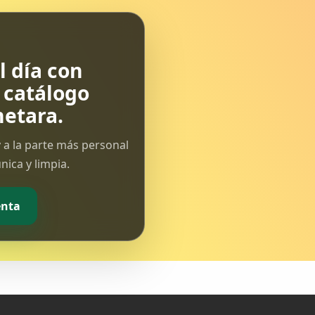
 día con
l catálogo
etara.
 a la parte más personal
ica y limpia.
enta