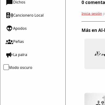
0 comenta
Dichos
Inicia sesión
p
Cancionero Local
Apodos
Más en Al
Peñas
La palra
Modo oscuro
mparte
mpartir
cebook
mpartir
 Twitter