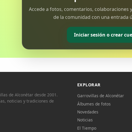
Accede a fotos, comentarios, colaboraciones y
de la comunidad con una entrada ún
Iniciar sesión o crear cu
EXPLORAR
llas de Alconétar desde 2001.
Garrovillas de Alconétar
ías, noticias y tradiciones de
Álbumes de fotos
Novedades
Noticias
El Tiempo