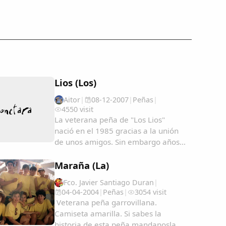
Lios (Los)
Aitor
|
08-12-2007
|
Peñas
|
4550 visit
La veterana peña de "Los Lios"
nació en el 1985 gracias a la unión
de unos amigos. Sin embargo años
tras años han ido creciendo en
número hasta llegar a unos 50
Maraña (La)
miembros. Su color es el amarillo y
Fco. Javier Santiago Duran
|
suelen cantar algunos de los
04-04-2004
|
Peñas
|
3054 visit
cánticos más famosos de...
Veterana peña garrovillana.
Camiseta amarilla. Si sabes la
historia de esta peña mandanosla y