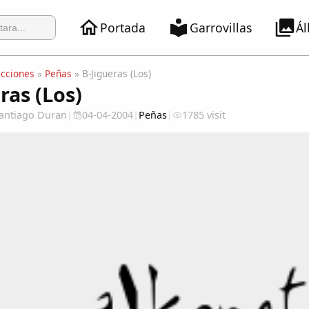
Portada
Garrovillas
Á
ecciones
»
Peñas
» B-Jigueras (Los)
ras (Los)
 Santiago Duran
|
04-04-2004
|
Peñas
|
1785 visit