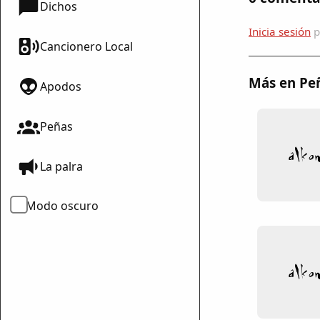
Dichos
Inicia sesión
p
Cancionero Local
Más en Pe
Apodos
Peñas
mparte
La palra
mpartir
cebook
Modo oscuro
mpartir
 Twitter