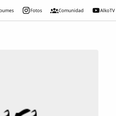
lbumes
Fotos
Comunidad
AlkoTV