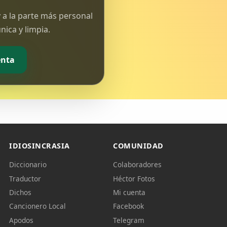
 a la parte más personal
ica y limpia.
enta
IDIOSINCRASIA
COMUNIDAD
Diccionario
Colaboradores
Traductor
Héctor Fotos
Dichos
Mi cuenta
Cancionero Local
Facebook
Apodos
Telegram