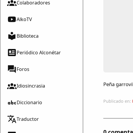
Colaboradores
AlkoTV
Biblioteca
Periódico Alconétar
Foros
Peña garrovil
Idiosincrasia
Publicado en:
Diccionario
Traductor
0 comenta