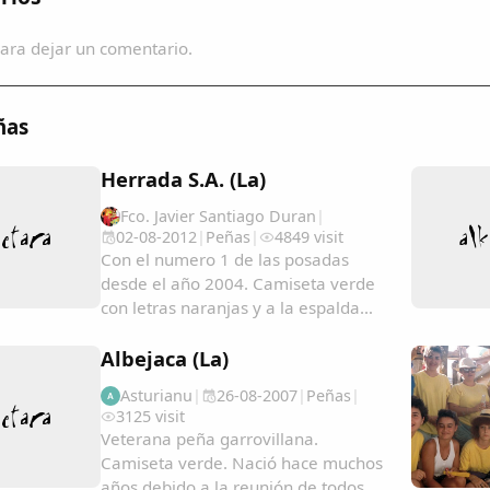
ara dejar un comentario.
ñas
Herrada S.A. (La)
Fco. Javier Santiago Duran
|
02-08-2012
|
Peñas
|
4849 visit
Con el numero 1 de las posadas
desde el año 2004. Camiseta verde
con letras naranjas y a la espalda
sus 10 mandamientos ya famosos
entre las demas peñas....
Albejaca (La)
Asturianu
|
26-08-2007
|
Peñas
|
A
3125 visit
Veterana peña garrovillana.
Camiseta verde. Nació hace muchos
años debido a la reunión de todos