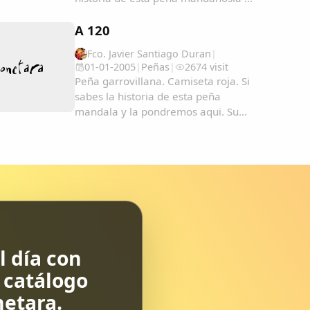
la pondremos aqui. ...
A 120
Fco. Javier Santiago Duran
|
01-01-2005
|
Peñas
|
2674 visit
Peña garrovillana. Camiseta roja. Si
sabes la historia de esta peña
mandala y la pondremos aqui. Su
nombre viene por lo que se pago en
su dia por el carro 120.000 pesetas.
Esta formada por amigos de toda la
vida , muchos son hijos de gente
de...
 día con
l catálogo
etara.