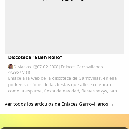
Discoteca "Buen Rollo"
D.Macías
|
07-02-2008
|
Enlaces Garrovillanos
|
2957 visit
Enlace a la web de la discoteca de Garrovillas, en ella
podreis ver fotos de las fiestas que alli se celebran
como la espuma, fiesta de navidad, fiestas sexys, San
Anton, San Blas, carnavales, etc.......
Ver todos los artículos de Enlaces Garrovillanos →