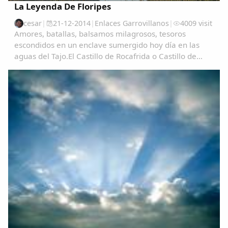
La Leyenda De Floripes
cesar
|
21-12-2014
|
Enlaces Garrovillanos
|
4009 visit
Amores, batallas, balsamos milagrosos, tesoros
escondidos en un enclave sumergido hoy día en las
aguas del Tajo.El Castillo de Rocafrida o Castillo de
Floripes es una fortaleza, de estilo gótico, construida
sobre los restos de otra romana anterior...