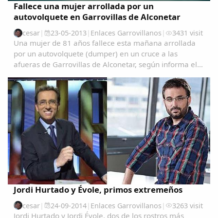
Fallece una mujer arrollada por un
autovolquete en Garrovillas de Alconetar
cesar
|
23-05-2013
|
Enlaces Garrovillanos
|
3431 visit
Una mujer de 81 años fallece esta mañana arrollada
por un autovolquete (dumper) en un cruce a las
afueras de Garrovillas de Alconetar, según informa el
servicio de emergencias 112 de Extremadura.El
accidente se ha producido a las 9.30 de la mañana
en...
Jordi Hurtado y Évole, primos extremeños
cesar
|
24-09-2014
|
Enlaces Garrovillanos
|
3263 visit
Jordi Hurtado y Jordi Évole, dos de los rostros más