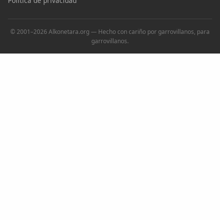
Política de privacidad
© 2001–2026 Alkonetara.org — Hecho con cariño por garrovillanos, para
garrovillanos.