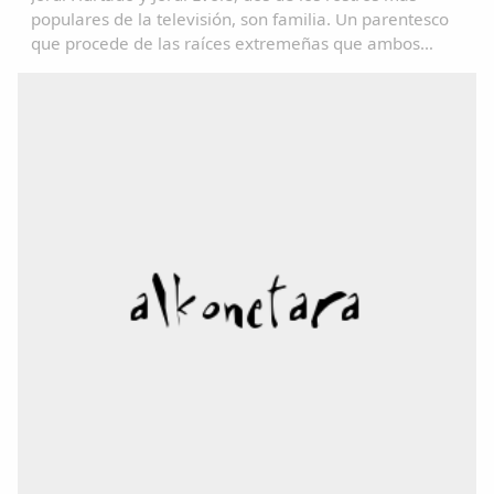
populares de la televisión, son familia. Un parentesco
que procede de las raíces extremeñas que ambos
comparten.La presentadora Toñi Moreno ha logrado
que Hurtado confirmara el rumor que circulaba...
Comparte
Compartir en Facebook
Compartir en Twitter
Copiar enlace