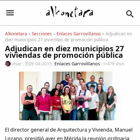
Alkonetara
»
Secciones
»
Enlaces Garrovillanos
» Adjudican en
diez municipios 27 viviendas de promoción pública
Iniciar sesión
Adjudican en diez municipios 27
viviendas de promoción pública
cesar
|
09-04-2015
|
Enlaces Garrovillanos
|
479 visit
Mi Cuenta
El Tiempo
Actualidad
Comunidad
El director general de Arquitectura y Vivienda, Manuel
Lozano, presidió ayer en Mérida la reunión ordinaria