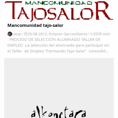
Mancomunidad tajo-salor
cesar
|
29-08-2012
|
Enlaces Garrovillanos
|
2978 visit
PROCESO DE SELECCIÓN ALUMNADO TALLER DE
EMPLEO La selección del alumnado para participar en
el Taller de Empleo “Formando Tajo-Salor” concedido
a Mancomunidad Tajo-Salor, se realizará en base al
articulo 13 del decreto 52/2012, de 4 de abril...