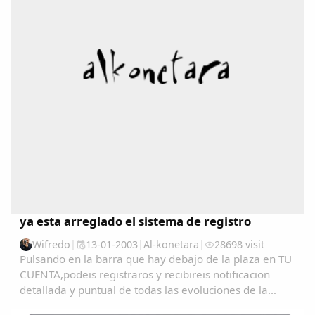
Dichos
Cancionero Local
Apodos
Peñas
La palra
Modo oscuro
ya esta arreglado el sistema de registro
Wifredo
|
13-01-2003
|
Al-konetara
|
28698 visit
Pulsando en la barra que hay debajo de la plaza en TU
CUENTA,podeis registraros y recibireis notificacion
detallada y puntual de todas las evoluciones de la
pagina....