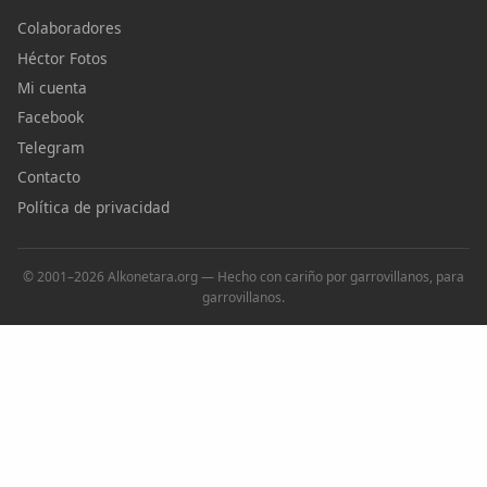
Colaboradores
Héctor Fotos
Mi cuenta
Facebook
Telegram
Contacto
Política de privacidad
© 2001–2026 Alkonetara.org — Hecho con cariño por garrovillanos, para
garrovillanos.