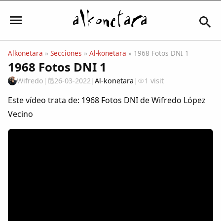
Alkonetara
»
Secciones
»
Al-konetara
» 1968 Fotos DNI 1
1968 Fotos DNI 1
Iniciar sesión
Wifredo
|
26-03-2022
|
Al-konetara
|
1 visit
Este vídeo trata de: 1968 Fotos DNI de Wifredo López
Vecino
Mi Cuenta
El Tiempo
Actualidad
Comunidad