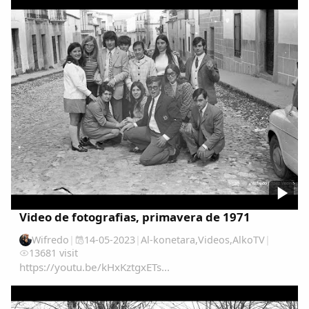
del origen y disposición de las distintas...
Video de fotografias, primavera de 1971
Wifredo
|
14-05-2023
|
Al-konetara
,
Videos
,
AlkoTV
|
13681 visit
https://youtu.be/kHxKztgxETs...