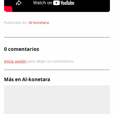
Colaboradores
AlkoTV
Publicado en:
Al-konetara
Biblioteca
Periódico Alconétar
0 comentarios
Foros
Inicia sesión
para dejar un comentario.
Idiosincrasia
Más en Al-konetara
Diccionario
Traductor