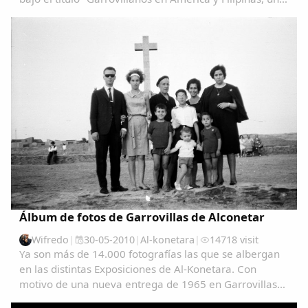
aproximación cartográfica" Garrovillanos-en-
AmeÃ&#140;&#129;rica-y-Filipinas-una...
Álbum de fotos de Garrovillas de Alconetar
Wifredo
|
30-05-2010
|
Al-konetara
|
14718 visit
Ya son más de 14.000 fotografías las que se albergan
en las distintas Exposiciones de Al-Konetara. Con
motivo de una nueva entrega de 1965 en Garrovillas
de Alconetar entre 1960 y 1978, quiero hacer memoria