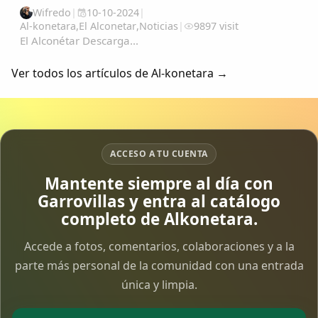
Wifredo
|
10-10-2024
|
Al-konetara
,
El Alconetar
,
Noticias
|
9897 visit
El Alconétar Descarga...
Ver todos los artículos de Al-konetara →
ACCESO A TU CUENTA
Mantente siempre al día con
Garrovillas y entra al catálogo
completo de Alkonetara.
Accede a fotos, comentarios, colaboraciones y a la
parte más personal de la comunidad con una entrada
única y limpia.