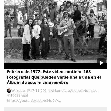
Comparte
Compartir en Facebook
Compartir en Twitter
Copiar enlace
Febrero de 1972. Este video contiene 168
Fotografías que pueden verse una a una en el
Álbum de este mismo nombre.
Wifredo
|
17-11-2024
|
Al-konetara
,
Videos
,
Noticias
|
10488 visit
https://youtu.be/bcqAcl4d0cY...