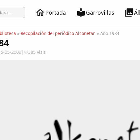
Portada
Garrovillas
Á
blioteca
»
Recopilación del periódico Alconetar.
» Año 1984
84
15-05-2009
|
385 visit