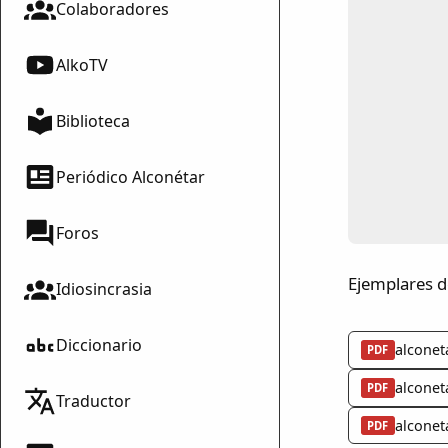
Colaboradores
AlkoTV
Biblioteca
Periódico Alconétar
Foros
Ejemplares d
Idiosincrasia
mparte
Diccionario
alconet
PDF
mpartir
alconet
PDF
cebook
Traductor
mpartir
alconet
PDF
 Twitter