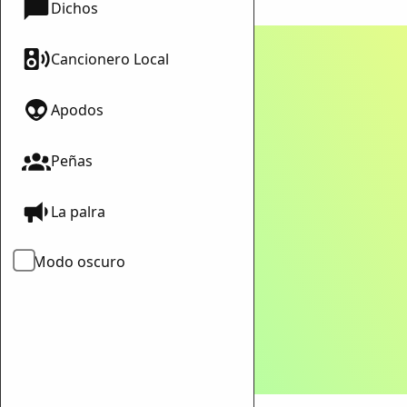
Dichos
Cancionero Local
Apodos
ar enlace
Peñas
La palra
Modo oscuro