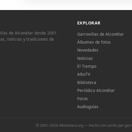
EXPLORAR
llas de Alconétar desde 2001.
Garrovillas de Alconétar
ías, noticias y tradiciones de
Álbumes de fotos
Novedades
Noticias
El Tiempo
AlkoTV
Biblioteca
Periódico Alconétar
Foros
Audioguías
© 2001–2026 Alkonetara.org — Hecho con cariño por garrov