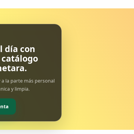
 día con
l catálogo
etara.
 a la parte más personal
ica y limpia.
enta