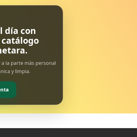
 día con
l catálogo
etara.
 a la parte más personal
ica y limpia.
enta