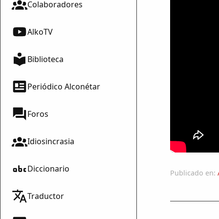
Colaboradores
AlkoTV
Biblioteca
Periódico Alconétar
Foros
Idiosincrasia
Diccionario
Publicado en:
Traductor