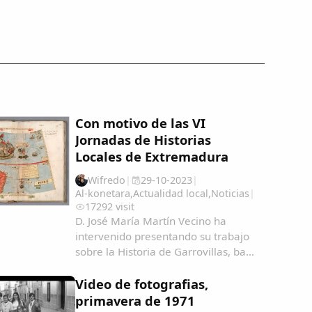
Con motivo de las VI
Jornadas de Historias
Locales de Extremadura
Wifredo
|
29-10-2023
|
Al-konetara
,
Actualidad local
,
Noticias
|
17292 visit
D. José María Martín Vecino ha
intervenido presentando su trabajo
sobre la Historia de Garrovillas, bajo
el título "Garrovillanos en América y
Filipinas, una aproximación
Video de fotografias,
cartográfica" Garrovillanos-en-
primavera de 1971