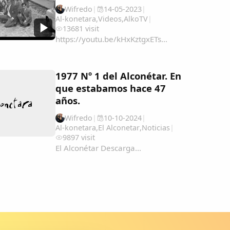
AmeÃ&#140;&#129;rica-y-Filipinas-
Wifredo
|
14-05-2023
|
una...
Al-konetara
,
Videos
,
AlkoTV
|
13681 visit
https://youtu.be/kHxKztgxETs...
1977 Nº 1 del Alconétar. En
que estabamos hace 47
años.
Wifredo
|
10-10-2024
|
Al-konetara
,
El Alconetar
,
Noticias
|
9897 visit
El Alconétar Descarga...