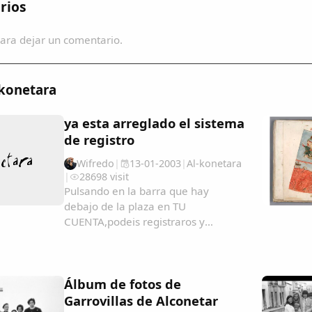
rios
ara dejar un comentario.
-konetara
ya esta arreglado el sistema
de registro
Wifredo
|
13-01-2003
|
Al-konetara
|
28698 visit
Pulsando en la barra que hay
debajo de la plaza en TU
CUENTA,podeis registraros y
recibireis notificacion detallada y
puntual de todas las evoluciones de
la pagina....
Álbum de fotos de
Garrovillas de Alconetar