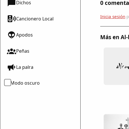
0 comenta
Dichos
Inicia sesión
p
Cancionero Local
Apodos
Más en Al
Peñas
La palra
Modo oscuro
mparte
mpartir
cebook
mpartir
 Twitter