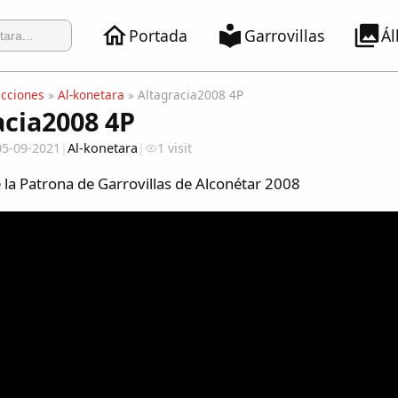
Portada
Garrovillas
Á
ecciones
»
Al-konetara
» Altagracia2008 4P
acia2008 4P
05-09-2021
|
Al-konetara
|
1 visit
 la Patrona de Garrovillas de Alconétar 2008