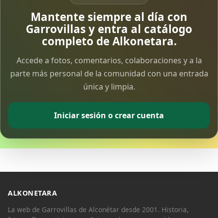
Vía Crucis Solidario
Mantente siempre al día con
7 Apr 2026
Garrovillas y entra al catálogo
completo de Alkonetara.
Fotoalbum Viernes Santo
Accede a fotos, comentarios, colaboraciones y a la
6 Apr 2026
parte más personal de la comunidad con una entrada
única y limpia.
Presentación libro de Salvador Valle
30 Mar 2026
Iniciar sesión o crear cuenta
Traslado de la Virgen de los Dolores a la ermita
de la Soledad
14 Mar 2026
Video del almendro en flor 2026
8 Mar 2026
ALKONETARA
La web de Garrovillas de Alconétar desde 2001. Historia,
XXVI MUESTRA ALMENDRO EN FLOR