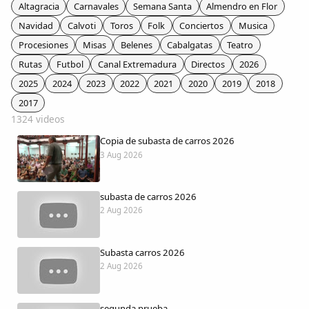
Colaboradores
Altagracia
Carnavales
Semana Santa
Almendro en Flor
Navidad
Calvoti
Toros
Folk
Conciertos
Musica
AlkoTV
Procesiones
Misas
Belenes
Cabalgatas
Teatro
Rutas
Futbol
Canal Extremadura
Directos
2026
Biblioteca
2025
2024
2023
2022
2021
2020
2019
2018
2017
1324 videos
Periódico Alconétar
Copia de subasta de carros 2026
3 Aug 2026
Foros
subasta de carros 2026
Idiosincrasia
2 Aug 2026
Diccionario
Subasta carros 2026
2 Aug 2026
Traductor
segunda prueba