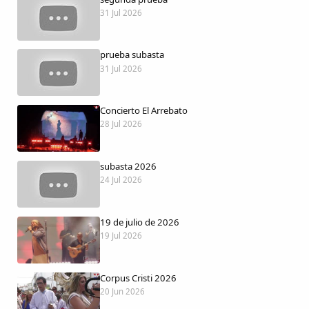
Dichos
31 Jul 2026
Cancionero Local
prueba subasta
31 Jul 2026
Apodos
Concierto El Arrebato
Peñas
28 Jul 2026
La palra
subasta 2026
24 Jul 2026
Modo oscuro
19 de julio de 2026
19 Jul 2026
Corpus Cristi 2026
20 Jun 2026