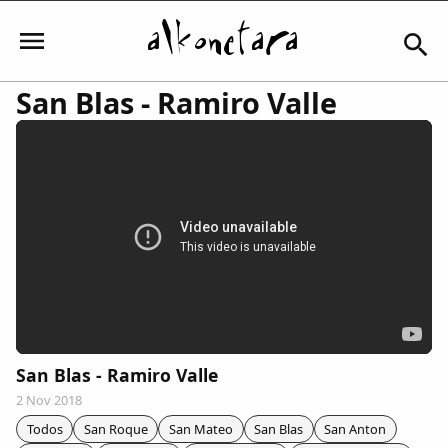
San Blas - Ramiro Valle
Iniciar sesión
Mi Cuenta
El Tiempo
Actualidad
San Blas - Ramiro Valle
2 Nov 2018
Comunidad
Todos
San Roque
San Mateo
San Blas
San Anton