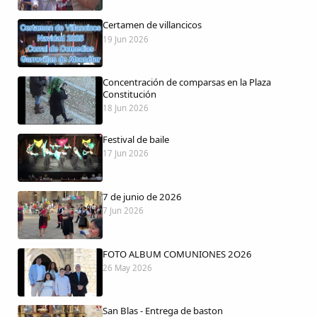
Certamen de villancicos
19 Jun 2026
Comparte
Concentración de comparsas en la Plaza
Compartir en Facebook
Constitución
18 Jun 2026
Compartir en Twitter
Festival de baile
17 Jun 2026
7 de junio de 2026
Copiar enlace
7 Jun 2026
FOTO ALBUM COMUNIONES 2O26
26 May 2026
San Blas - Entrega de baston