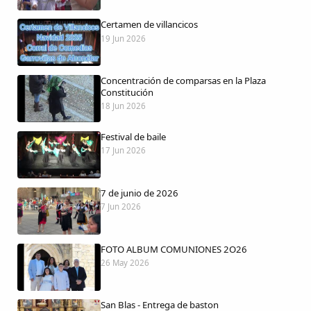
Certamen de villancicos
19 Jun 2026
Comparte
Concentración de comparsas en la Plaza
Compartir en Facebook
Constitución
18 Jun 2026
Compartir en Twitter
Festival de baile
17 Jun 2026
7 de junio de 2026
Copiar enlace
7 Jun 2026
FOTO ALBUM COMUNIONES 2O26
26 May 2026
San Blas - Entrega de baston