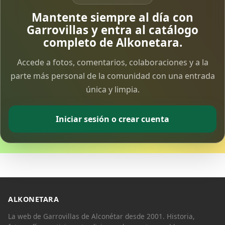
Vía Crucis Solidario
Mantente siempre al día con
7 Apr 2026
Garrovillas y entra al catálogo
completo de Alkonetara.
Fotoalbum Viernes Santo
Accede a fotos, comentarios, colaboraciones y a la
6 Apr 2026
parte más personal de la comunidad con una entrada
única y limpia.
Presentación libro de Salvador Valle
30 Mar 2026
Iniciar sesión o crear cuenta
Traslado de la Virgen de los Dolores a la ermita
de la Soledad
14 Mar 2026
Video del almendro en flor 2026
8 Mar 2026
ALKONETARA
La web de Garrovillas de Alconétar desde 2001. Historia,
XXVI MUESTRA ALMENDRO EN FLOR