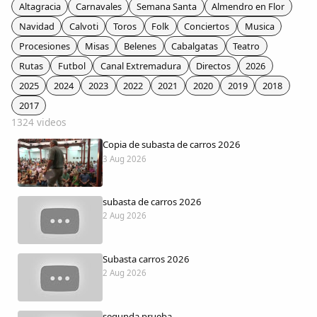
Colaboradores
Altagracia
Carnavales
Semana Santa
Almendro en Flor
Navidad
Calvoti
Toros
Folk
Conciertos
Musica
AlkoTV
Procesiones
Misas
Belenes
Cabalgatas
Teatro
Rutas
Futbol
Canal Extremadura
Directos
2026
Biblioteca
2025
2024
2023
2022
2021
2020
2019
2018
2017
1324 videos
Periódico Alconétar
Copia de subasta de carros 2026
3 Aug 2026
Foros
subasta de carros 2026
Idiosincrasia
2 Aug 2026
Diccionario
Subasta carros 2026
2 Aug 2026
Traductor
segunda prueba