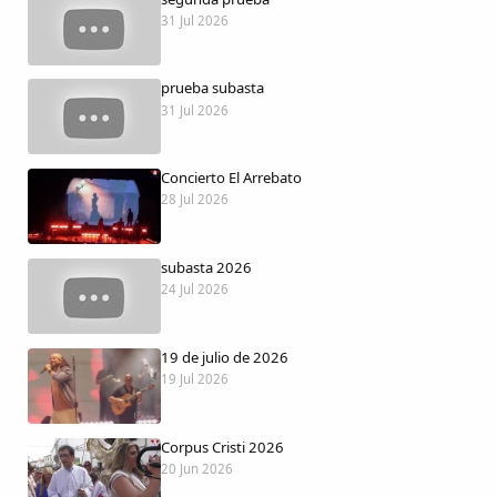
Dichos
31 Jul 2026
Cancionero Local
prueba subasta
31 Jul 2026
Apodos
Concierto El Arrebato
Peñas
28 Jul 2026
La palra
subasta 2026
24 Jul 2026
Modo oscuro
19 de julio de 2026
19 Jul 2026
Corpus Cristi 2026
20 Jun 2026