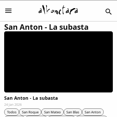
San Anton - La subasta
Iniciar sesión
Mi Cuenta
El Tiempo
Actualidad
San Anton - La subasta
24 Jan 2026
Comunidad
Todos
San Roque
San Mateo
San Blas
San Anton