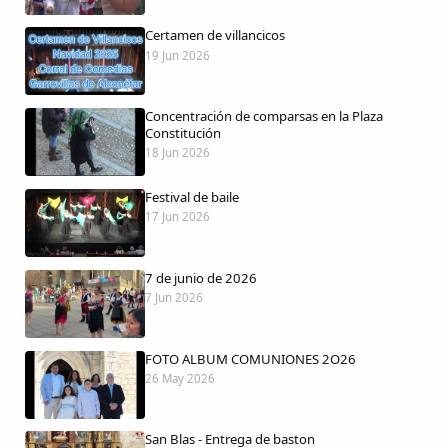
Certamen de villancicos
19 Jun 2026
Comparte
Concentración de comparsas en la Plaza
Compartir en Facebook
Constitución
18 Jun 2026
Compartir en Twitter
Festival de baile
17 Jun 2026
7 de junio de 2026
Copiar enlace
7 Jun 2026
FOTO ALBUM COMUNIONES 2O26
26 May 2026
San Blas - Entrega de baston