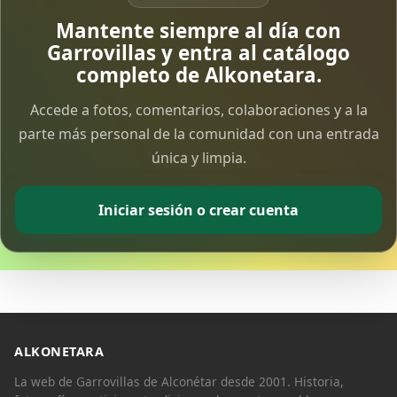
Vía Crucis Solidario
Mantente siempre al día con
7 Apr 2026
Garrovillas y entra al catálogo
completo de Alkonetara.
Fotoalbum Viernes Santo
Accede a fotos, comentarios, colaboraciones y a la
6 Apr 2026
parte más personal de la comunidad con una entrada
única y limpia.
Presentación libro de Salvador Valle
30 Mar 2026
Iniciar sesión o crear cuenta
Traslado de la Virgen de los Dolores a la ermita
de la Soledad
14 Mar 2026
Video del almendro en flor 2026
8 Mar 2026
ALKONETARA
La web de Garrovillas de Alconétar desde 2001. Historia,
XXVI MUESTRA ALMENDRO EN FLOR