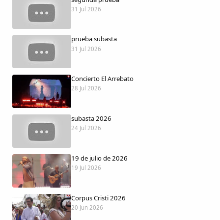
Dichos
31 Jul 2026
Cancionero Local
prueba subasta
31 Jul 2026
Apodos
Concierto El Arrebato
Peñas
28 Jul 2026
La palra
subasta 2026
24 Jul 2026
Modo oscuro
19 de julio de 2026
19 Jul 2026
Corpus Cristi 2026
20 Jun 2026