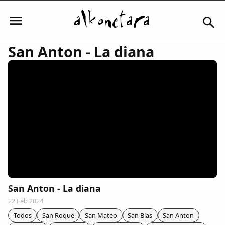
San Anton - La diana
Iniciar sesión
Mi Cuenta
El Tiempo
Actualidad
San Anton - La diana
22 Feb 2024
Comunidad
Todos
San Roque
San Mateo
San Blas
San Anton