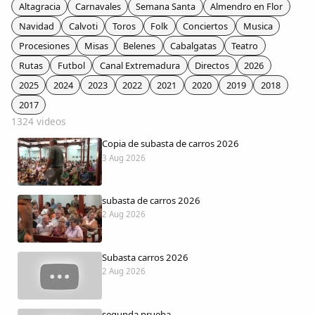
Colaboradores
Altagracia
Carnavales
Semana Santa
Almendro en Flor
Navidad
Calvoti
Toros
Folk
Conciertos
Musica
AlkoTV
Procesiones
Misas
Belenes
Cabalgatas
Teatro
Rutas
Futbol
Canal Extremadura
Directos
2026
Biblioteca
2025
2024
2023
2022
2021
2020
2019
2018
2017
1324 videos
Periódico Alconétar
Copia de subasta de carros 2026
3 Aug 2026
Foros
subasta de carros 2026
Idiosincrasia
2 Aug 2026
Diccionario
Subasta carros 2026
2 Aug 2026
Traductor
segunda prueba