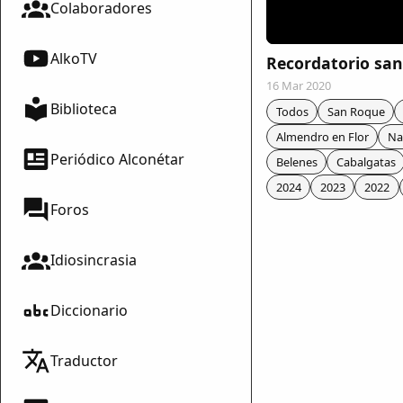
Colaboradores
AlkoTV
Recordatorio san
16 Mar 2020
Biblioteca
Todos
San Roque
Almendro en Flor
Na
Periódico Alconétar
Belenes
Cabalgatas
2024
2023
2022
Foros
Idiosincrasia
Diccionario
mparte
Traductor
mpartir