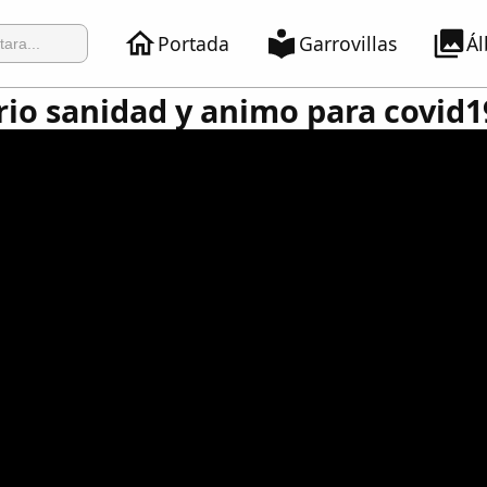
Portada
Garrovillas
Á
io sanidad y animo para covid1