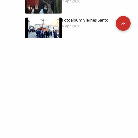
7 Apr 2026
Fotoalbum Viernes Santo
6 Apr 2026
Presentación libro de Salvador Valle
30 Mar 2026
Traslado de la Virgen de los Dolores a
la ermita de la Soledad
14 Mar 2026
 día con
l catálogo
Video del almendro en flor 2026
8 Mar 2026
etara.
 a la parte más personal
XXVI MUESTRA ALMENDRO EN FLOR
4 Mar 2026
ica y limpia.