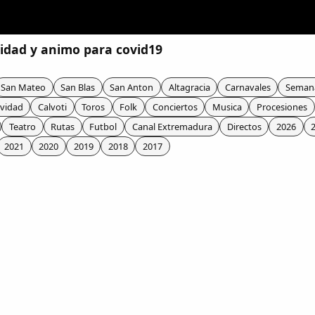
idad y animo para covid19
San Mateo
San Blas
San Anton
Altagracia
Carnavales
Seman
vidad
Calvoti
Toros
Folk
Conciertos
Musica
Procesiones
Teatro
Rutas
Futbol
Canal Extremadura
Directos
2026
2021
2020
2019
2018
2017