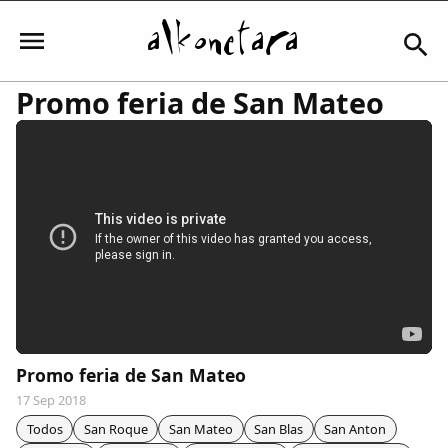
Promo feria de San Mateo
Iniciar sesión
Mi Cuenta
El Tiempo
Actualidad
Promo feria de San Mateo
17 Sep 2018
Comunidad
Todos
San Roque
San Mateo
San Blas
San Anton