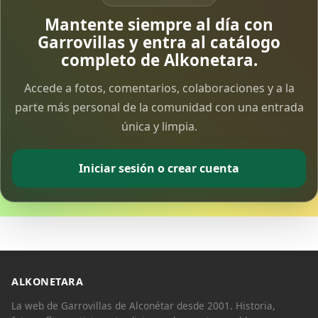
Vía Crucis Solidario
Mantente siempre al día con
7 Apr 2026
Garrovillas y entra al catálogo
completo de Alkonetara.
Fotoalbum Viernes Santo
Accede a fotos, comentarios, colaboraciones y a la
6 Apr 2026
parte más personal de la comunidad con una entrada
única y limpia.
Presentación libro de Salvador Valle
30 Mar 2026
Iniciar sesión o crear cuenta
Traslado de la Virgen de los Dolores a la ermita
de la Soledad
14 Mar 2026
Video del almendro en flor 2026
8 Mar 2026
ALKONETARA
La web de Garrovillas de Alconétar desde 2001. Historia,
XXVI MUESTRA ALMENDRO EN FLOR