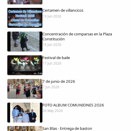
Certamen de villancicos
19 Jun 2026
Comparte
Concentración de comparsas en la Plaza
Compartir en Facebook
Constitución
18 Jun 2026
Compartir en Twitter
Festival de baile
17 Jun 2026
7 de junio de 2026
Copiar enlace
7 Jun 2026
FOTO ALBUM COMUNIONES 2O26
26 May 2026
San Blas - Entrega de baston