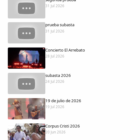
Dichos
31 Jul 2026
Cancionero Local
prueba subasta
31 Jul 2026
Apodos
Concierto El Arrebato
Peñas
28 Jul 2026
La palra
subasta 2026
24 Jul 2026
Modo oscuro
19 de julio de 2026
19 Jul 2026
Corpus Cristi 2026
20 Jun 2026