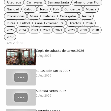
Colaboradores
Altagracia
Carnavales
Semana Santa
Almendro en Flor
Navidad
Calvoti
Toros
Folk
Conciertos
Musica
AlkoTV
Procesiones
Misas
Belenes
Cabalgatas
Teatro
Rutas
Futbol
Canal Extremadura
Directos
2026
Biblioteca
2025
2024
2023
2022
2021
2020
2019
2018
2017
1324 videos
Periódico Alconétar
Copia de subasta de carros 2026
3 Aug 2026
Foros
subasta de carros 2026
Idiosincrasia
2 Aug 2026
Diccionario
Subasta carros 2026
2 Aug 2026
Traductor
segunda prueba