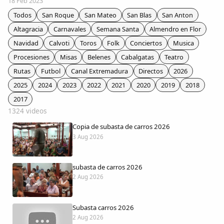
18 Feb 2023
Colaboradores
Todos
San Roque
San Mateo
San Blas
San Anton
Altagracia
Carnavales
Semana Santa
Almendro en Flor
AlkoTV
Navidad
Calvoti
Toros
Folk
Conciertos
Musica
Procesiones
Misas
Belenes
Cabalgatas
Teatro
Biblioteca
Rutas
Futbol
Canal Extremadura
Directos
2026
2025
2024
2023
2022
2021
2020
2019
2018
Periódico Alconétar
2017
1324 videos
Foros
Copia de subasta de carros 2026
3 Aug 2026
Idiosincrasia
subasta de carros 2026
Diccionario
2 Aug 2026
Traductor
Subasta carros 2026
2 Aug 2026