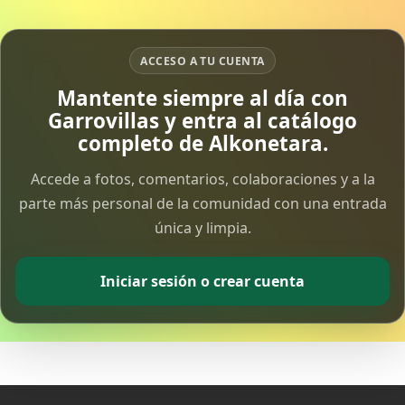
15 Apr 2026
ACCESO A TU CUENTA
Vía Crucis Solidario
7 Apr 2026
Mantente siempre al día con
Garrovillas y entra al catálogo
completo de Alkonetara.
Fotoalbum Viernes Santo
6 Apr 2026
Accede a fotos, comentarios, colaboraciones y a la
parte más personal de la comunidad con una entrada
Presentación libro de Salvador Valle
única y limpia.
30 Mar 2026
Iniciar sesión o crear cuenta
Traslado de la Virgen de los Dolores a la ermita
de la Soledad
14 Mar 2026
Video del almendro en flor 2026
8 Mar 2026