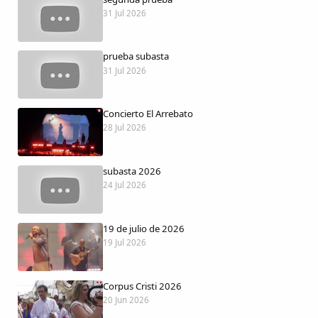
Dichos
31 Jul 2026
Cancionero Local
prueba subasta
31 Jul 2026
Apodos
Concierto El Arrebato
Peñas
28 Jul 2026
La palra
subasta 2026
24 Jul 2026
Modo oscuro
19 de julio de 2026
19 Jul 2026
Corpus Cristi 2026
20 Jun 2026