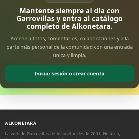
Vía Crucis Solidario
Mantente siempre al día con
7 Apr 2026
Garrovillas y entra al catálogo
completo de Alkonetara.
Fotoalbum Viernes Santo
Accede a fotos, comentarios, colaboraciones y a la
6 Apr 2026
parte más personal de la comunidad con una entrada
única y limpia.
Presentación libro de Salvador Valle
30 Mar 2026
Iniciar sesión o crear cuenta
Traslado de la Virgen de los Dolores a la ermita
de la Soledad
14 Mar 2026
Video del almendro en flor 2026
8 Mar 2026
ALKONETARA
La web de Garrovillas de Alconétar desde 2001. Historia,
XXVI MUESTRA ALMENDRO EN FLOR