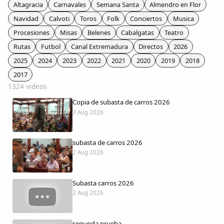
Colaboradores
Altagracia
Carnavales
Semana Santa
Almendro en Flor
Navidad
Calvoti
Toros
Folk
Conciertos
Musica
AlkoTV
Procesiones
Misas
Belenes
Cabalgatas
Teatro
Rutas
Futbol
Canal Extremadura
Directos
2026
Biblioteca
2025
2024
2023
2022
2021
2020
2019
2018
2017
1324 videos
Periódico Alconétar
Copia de subasta de carros 2026
3 Aug 2026
Foros
subasta de carros 2026
Idiosincrasia
2 Aug 2026
Diccionario
Subasta carros 2026
2 Aug 2026
Traductor
segunda prueba