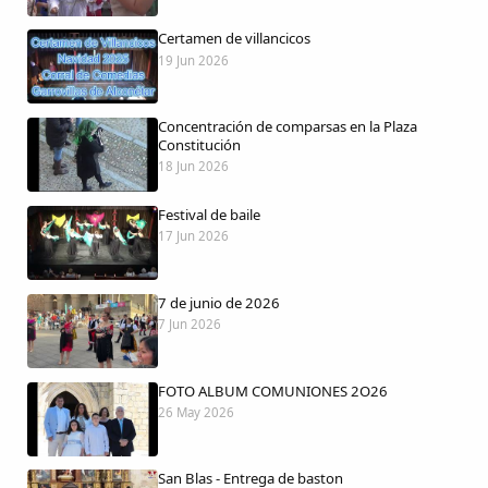
Certamen de villancicos
19 Jun 2026
Comparte
Concentración de comparsas en la Plaza
Compartir en Facebook
Constitución
18 Jun 2026
Compartir en Twitter
Festival de baile
17 Jun 2026
7 de junio de 2026
Copiar enlace
7 Jun 2026
FOTO ALBUM COMUNIONES 2O26
26 May 2026
San Blas - Entrega de baston