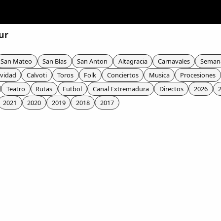
ur
San Mateo
San Blas
San Anton
Altagracia
Carnavales
Seman
vidad
Calvoti
Toros
Folk
Conciertos
Musica
Procesiones
Teatro
Rutas
Futbol
Canal Extremadura
Directos
2026
2021
2020
2019
2018
2017