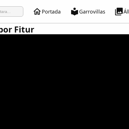
Portada
Garrovillas
Á
or Fitur