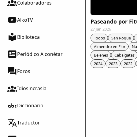
Colaboradores
AlkoTV
Paseando por Fit
27 Jan 2026
Biblioteca
Todos
San Roque
Almendro en Flor
Na
Periódico Alconétar
Belenes
Cabalgatas
2024
2023
2022
Foros
Idiosincrasia
Diccionario
mparte
Traductor
mpartir