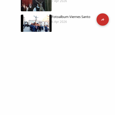
7 Apr 2026
Fotoalbum Viernes Santo
6 Apr 2026
Presentación libro de Salvador Valle
30 Mar 2026
Traslado de la Virgen de los Dolores a
la ermita de la Soledad
14 Mar 2026
 día con
l catálogo
Video del almendro en flor 2026
8 Mar 2026
etara.
 a la parte más personal
XXVI MUESTRA ALMENDRO EN FLOR
4 Mar 2026
ica y limpia.