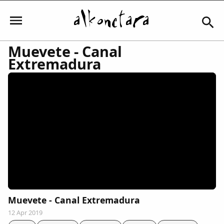
Muevete - Canal
Extremadura
Iniciar sesión
Mi Cuenta
El Tiempo
Actualidad
Muevete - Canal Extremadura
Comunidad
12 Apr 2019