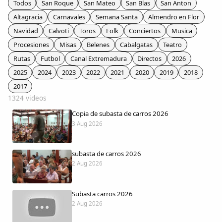
Todos
San Roque
San Mateo
San Blas
San Anton
Colaboradores
Altagracia
Carnavales
Semana Santa
Almendro en Flor
Navidad
Calvoti
Toros
Folk
Conciertos
Musica
AlkoTV
Procesiones
Misas
Belenes
Cabalgatas
Teatro
Rutas
Futbol
Canal Extremadura
Directos
2026
Biblioteca
2025
2024
2023
2022
2021
2020
2019
2018
2017
Periódico Alconétar
1324 videos
Copia de subasta de carros 2026
Foros
3 Aug 2026
Idiosincrasia
subasta de carros 2026
2 Aug 2026
Diccionario
Subasta carros 2026
Traductor
2 Aug 2026