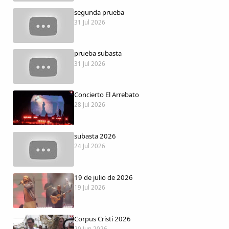
Dichos
segunda prueba
31 Jul 2026
Cancionero Local
prueba subasta
Apodos
31 Jul 2026
Peñas
Concierto El Arrebato
28 Jul 2026
La palra
subasta 2026
Modo oscuro
24 Jul 2026
19 de julio de 2026
19 Jul 2026
Corpus Cristi 2026
20 Jun 2026