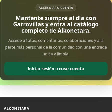
ACCESO A TU CUENTA
Vía Crucis Solidario
Mantente siempre al día con
7 Apr 2026
Garrovillas y entra al catálogo
completo de Alkonetara.
Fotoalbum Viernes Santo
6 Apr 2026
Accede a fotos, comentarios, colaboraciones y a la
parte más personal de la comunidad con una entrada
única y limpia.
Presentación libro de Salvador Valle
30 Mar 2026
Iniciar sesión o crear cuenta
Traslado de la Virgen de los Dolores a la ermita
de la Soledad
14 Mar 2026
Video del almendro en flor 2026
8 Mar 2026
ALKONETARA