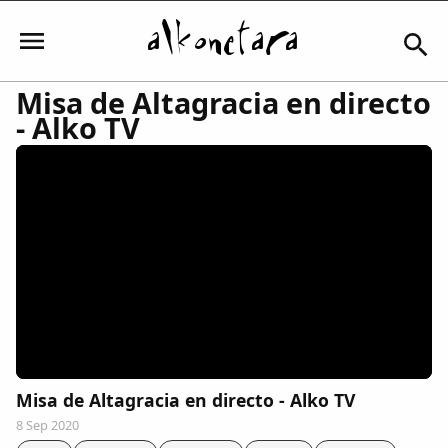
Misa de Altagracia en directo
- Alko TV
Iniciar sesión
Mi Cuenta
El Tiempo
Actualidad
Misa de Altagracia en directo - Alko TV
Comunidad
8 Sep 2020