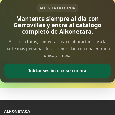
ACCESO A TU CUENTA
Vía Crucis Solidario
Mantente siempre al día con
7 Apr 2026
Garrovillas y entra al catálogo
completo de Alkonetara.
Fotoalbum Viernes Santo
6 Apr 2026
Accede a fotos, comentarios, colaboraciones y a la
parte más personal de la comunidad con una entrada
única y limpia.
Presentación libro de Salvador Valle
30 Mar 2026
Iniciar sesión o crear cuenta
Traslado de la Virgen de los Dolores a la ermita
de la Soledad
14 Mar 2026
Video del almendro en flor 2026
8 Mar 2026
ALKONETARA