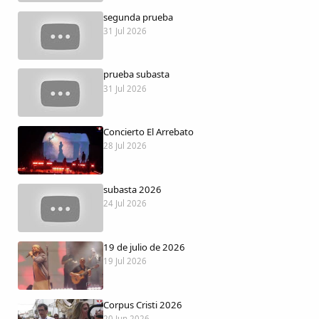
Dichos
segunda prueba
31 Jul 2026
Cancionero Local
prueba subasta
Apodos
31 Jul 2026
Peñas
Concierto El Arrebato
28 Jul 2026
La palra
subasta 2026
Modo oscuro
24 Jul 2026
19 de julio de 2026
19 Jul 2026
Corpus Cristi 2026
20 Jun 2026