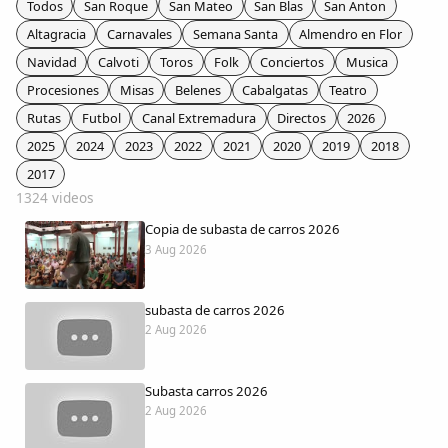
Todos
San Roque
San Mateo
San Blas
San Anton
Colaboradores
Altagracia
Carnavales
Semana Santa
Almendro en Flor
Navidad
Calvoti
Toros
Folk
Conciertos
Musica
AlkoTV
Procesiones
Misas
Belenes
Cabalgatas
Teatro
Rutas
Futbol
Canal Extremadura
Directos
2026
Biblioteca
2025
2024
2023
2022
2021
2020
2019
2018
2017
Periódico Alconétar
1324 videos
Copia de subasta de carros 2026
Foros
3 Aug 2026
Idiosincrasia
subasta de carros 2026
2 Aug 2026
Diccionario
Subasta carros 2026
Traductor
2 Aug 2026