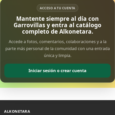
ACCESO A TU CUENTA
Vía Crucis Solidario
Mantente siempre al día con
7 Apr 2026
Garrovillas y entra al catálogo
completo de Alkonetara.
Fotoalbum Viernes Santo
6 Apr 2026
Accede a fotos, comentarios, colaboraciones y a la
parte más personal de la comunidad con una entrada
única y limpia.
Presentación libro de Salvador Valle
30 Mar 2026
Iniciar sesión o crear cuenta
Traslado de la Virgen de los Dolores a la ermita
de la Soledad
14 Mar 2026
Video del almendro en flor 2026
8 Mar 2026
ALKONETARA