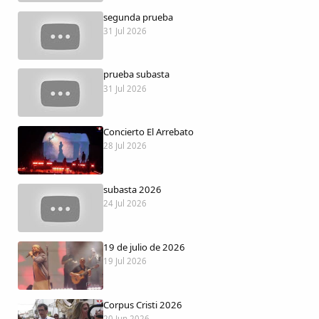
Dichos
segunda prueba
31 Jul 2026
Cancionero Local
prueba subasta
Apodos
31 Jul 2026
Peñas
Concierto El Arrebato
28 Jul 2026
La palra
subasta 2026
Modo oscuro
24 Jul 2026
19 de julio de 2026
19 Jul 2026
Corpus Cristi 2026
20 Jun 2026