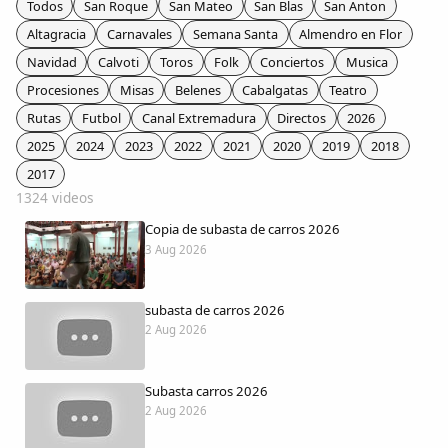
Todos
San Roque
San Mateo
San Blas
San Anton
Colaboradores
Altagracia
Carnavales
Semana Santa
Almendro en Flor
Navidad
Calvoti
Toros
Folk
Conciertos
Musica
AlkoTV
Procesiones
Misas
Belenes
Cabalgatas
Teatro
Rutas
Futbol
Canal Extremadura
Directos
2026
Biblioteca
2025
2024
2023
2022
2021
2020
2019
2018
2017
Periódico Alconétar
1324 videos
Copia de subasta de carros 2026
Foros
3 Aug 2026
Idiosincrasia
subasta de carros 2026
2 Aug 2026
Diccionario
Subasta carros 2026
Traductor
2 Aug 2026