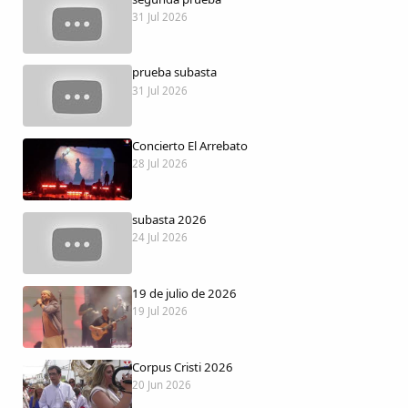
Dichos
31 Jul 2026
Cancionero Local
prueba subasta
31 Jul 2026
Apodos
Concierto El Arrebato
Peñas
28 Jul 2026
La palra
subasta 2026
24 Jul 2026
Modo oscuro
19 de julio de 2026
19 Jul 2026
Corpus Cristi 2026
20 Jun 2026