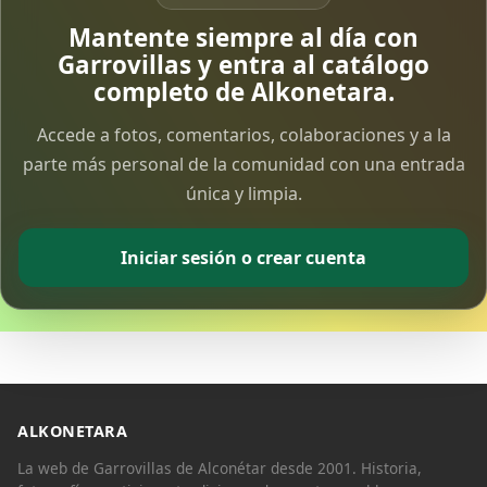
Vía Crucis Solidario
Mantente siempre al día con
7 Apr 2026
Garrovillas y entra al catálogo
completo de Alkonetara.
Fotoalbum Viernes Santo
Accede a fotos, comentarios, colaboraciones y a la
6 Apr 2026
parte más personal de la comunidad con una entrada
única y limpia.
Presentación libro de Salvador Valle
30 Mar 2026
Iniciar sesión o crear cuenta
Traslado de la Virgen de los Dolores a la ermita
de la Soledad
14 Mar 2026
Video del almendro en flor 2026
8 Mar 2026
ALKONETARA
La web de Garrovillas de Alconétar desde 2001. Historia,
XXVI MUESTRA ALMENDRO EN FLOR