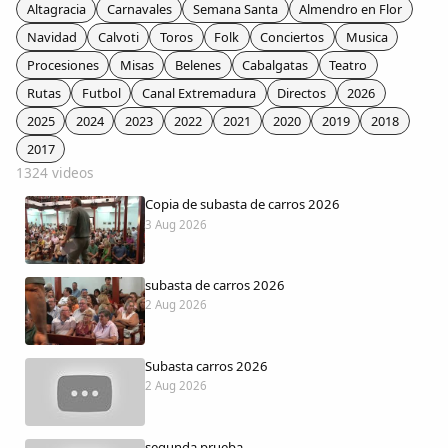
Colaboradores
Altagracia
Carnavales
Semana Santa
Almendro en Flor
Navidad
Calvoti
Toros
Folk
Conciertos
Musica
AlkoTV
Procesiones
Misas
Belenes
Cabalgatas
Teatro
Rutas
Futbol
Canal Extremadura
Directos
2026
Biblioteca
2025
2024
2023
2022
2021
2020
2019
2018
2017
1324 videos
Periódico Alconétar
Copia de subasta de carros 2026
3 Aug 2026
Foros
subasta de carros 2026
Idiosincrasia
2 Aug 2026
Diccionario
Subasta carros 2026
2 Aug 2026
Traductor
segunda prueba