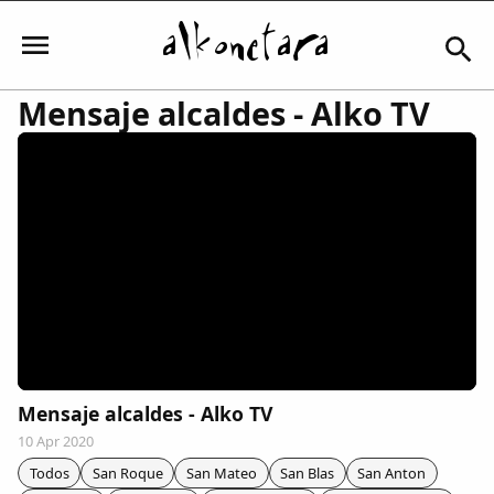
Mensaje alcaldes - Alko TV
Iniciar sesión
Mi Cuenta
El Tiempo
Actualidad
Mensaje alcaldes - Alko TV
10 Apr 2020
Comunidad
Todos
San Roque
San Mateo
San Blas
San Anton