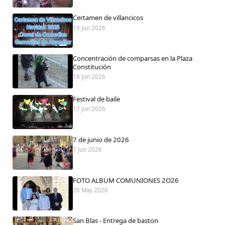
Certamen de villancicos
19 Jun 2026
Comparte
Concentración de comparsas en la Plaza
Compartir en Facebook
Constitución
18 Jun 2026
Compartir en Twitter
Festival de baile
17 Jun 2026
7 de junio de 2026
Copiar enlace
7 Jun 2026
FOTO ALBUM COMUNIONES 2O26
26 May 2026
San Blas - Entrega de baston