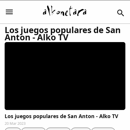
Los juegos populares de San
Anton - Alko TV
Iniciar sesión
Mi Cuenta
El Tiempo
Actualidad
Los juegos populares de San Anton - Alko TV
Comunidad
20 Mar 2023