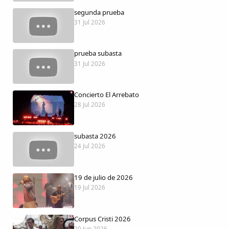
Dichos
segunda prueba
31 Jul 2026
Cancionero Local
prueba subasta
Apodos
31 Jul 2026
Peñas
Concierto El Arrebato
28 Jul 2026
La palra
subasta 2026
Modo oscuro
24 Jul 2026
19 de julio de 2026
19 Jul 2026
Corpus Cristi 2026
20 Jun 2026