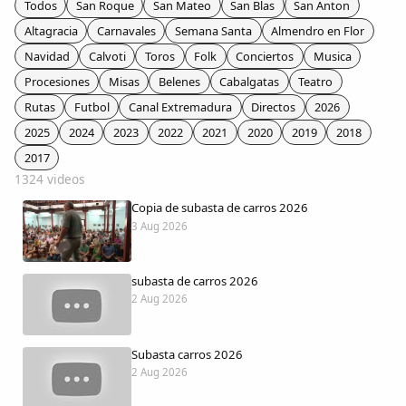
Todos
San Roque
San Mateo
San Blas
San Anton
Colaboradores
Altagracia
Carnavales
Semana Santa
Almendro en Flor
Navidad
Calvoti
Toros
Folk
Conciertos
Musica
AlkoTV
Procesiones
Misas
Belenes
Cabalgatas
Teatro
Rutas
Futbol
Canal Extremadura
Directos
2026
Biblioteca
2025
2024
2023
2022
2021
2020
2019
2018
2017
Periódico Alconétar
1324 videos
Copia de subasta de carros 2026
Foros
3 Aug 2026
Idiosincrasia
subasta de carros 2026
2 Aug 2026
Diccionario
Subasta carros 2026
Traductor
2 Aug 2026