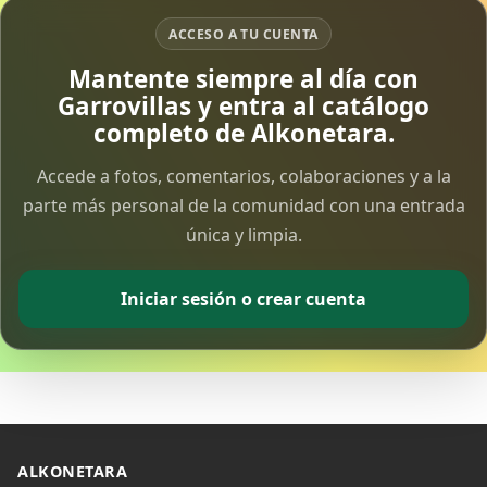
ACCESO A TU CUENTA
Vía Crucis Solidario
Mantente siempre al día con
7 Apr 2026
Garrovillas y entra al catálogo
completo de Alkonetara.
Fotoalbum Viernes Santo
6 Apr 2026
Accede a fotos, comentarios, colaboraciones y a la
parte más personal de la comunidad con una entrada
única y limpia.
Presentación libro de Salvador Valle
30 Mar 2026
Iniciar sesión o crear cuenta
Traslado de la Virgen de los Dolores a la ermita
de la Soledad
14 Mar 2026
Video del almendro en flor 2026
8 Mar 2026
ALKONETARA