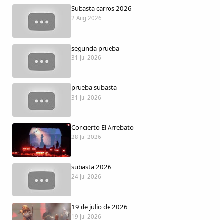
Dichos
Subasta carros 2026
2 Aug 2026
Cancionero Local
segunda prueba
31 Jul 2026
Apodos
Peñas
prueba subasta
31 Jul 2026
La palra
Concierto El Arrebato
28 Jul 2026
Modo oscuro
subasta 2026
24 Jul 2026
19 de julio de 2026
19 Jul 2026