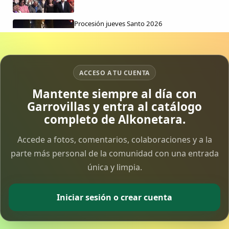
Procesión jueves Santo 2026
15 Apr 2026
Vía Crucis Solidario
ACCESO A TU CUENTA
7 Apr 2026
Mantente siempre al día con
Garrovillas y entra al catálogo
Fotoalbum Viernes Santo
completo de Alkonetara.
6 Apr 2026
Accede a fotos, comentarios, colaboraciones y a la
Presentación libro de Salvador Valle
parte más personal de la comunidad con una entrada
30 Mar 2026
única y limpia.
Traslado de la Virgen de los Dolores a la ermita
Iniciar sesión o crear cuenta
de la Soledad
14 Mar 2026