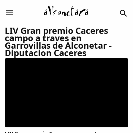
LIV Gran premio Caceres
campo a traves en
Iniciar sesión
Garrovillas de Alconetar -
Diputacion Caceres
Mi Cuenta
El Tiempo
Actualidad
Comunidad