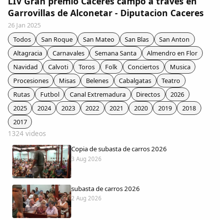
LIV Gran premio Caceres campo a traves en
Colaboradores
Garrovillas de Alconetar - Diputacion Caceres
26 Jan 2025
AlkoTV
Todos
San Roque
San Mateo
San Blas
San Anton
Altagracia
Carnavales
Semana Santa
Almendro en Flor
Biblioteca
Navidad
Calvoti
Toros
Folk
Conciertos
Musica
Procesiones
Misas
Belenes
Cabalgatas
Teatro
Periódico Alconétar
Rutas
Futbol
Canal Extremadura
Directos
2026
2025
2024
2023
2022
2021
2020
2019
2018
Foros
2017
1324 videos
Idiosincrasia
Copia de subasta de carros 2026
3 Aug 2026
Diccionario
subasta de carros 2026
Traductor
2 Aug 2026