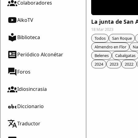
Colaboradores
AlkoTV
La junta de San 
18 Mar 2023
Biblioteca
Todos
San Roque
Almendro en Flor
Na
Periódico Alconétar
Belenes
Cabalgatas
2024
2023
2022
Foros
Idiosincrasia
Diccionario
mparte
Traductor
mpartir