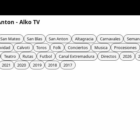
Anton - Alko TV
San Mateo
San Blas
San Anton
Altagracia
Carnavales
Seman
vidad
Calvoti
Toros
Folk
Conciertos
Musica
Procesiones
Teatro
Rutas
Futbol
Canal Extremadura
Directos
2026
2021
2020
2019
2018
2017