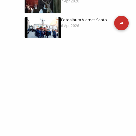
7 Apr 2026
Fotoalbum Viernes Santo
6 Apr 2026
Presentación libro de Salvador Valle
30 Mar 2026
Traslado de la Virgen de los Dolores a
la ermita de la Soledad
14 Mar 2026
 día con
l catálogo
Video del almendro en flor 2026
8 Mar 2026
etara.
 a la parte más personal
XXVI MUESTRA ALMENDRO EN FLOR
4 Mar 2026
ica y limpia.