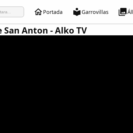
Portada
Garrovillas
Á
e San Anton - Alko TV