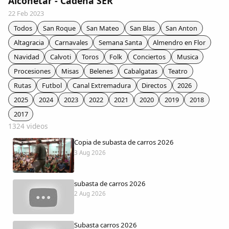
Alconetar - Cadena SER
Colaboradores
22 Feb 2023
Todos
San Roque
San Mateo
San Blas
San Anton
AlkoTV
Altagracia
Carnavales
Semana Santa
Almendro en Flor
Navidad
Calvoti
Toros
Folk
Conciertos
Musica
Biblioteca
Procesiones
Misas
Belenes
Cabalgatas
Teatro
Rutas
Futbol
Canal Extremadura
Directos
2026
Periódico Alconétar
2025
2024
2023
2022
2021
2020
2019
2018
2017
Foros
1324 videos
Copia de subasta de carros 2026
Idiosincrasia
3 Aug 2026
Diccionario
subasta de carros 2026
2 Aug 2026
Traductor
Subasta carros 2026