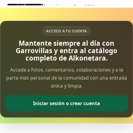
Procesión jueves Santo 2026
15 Apr 2026
Vía Crucis Solidario
ACCESO A TU CUENTA
7 Apr 2026
Mantente siempre al día con
Garrovillas y entra al catálogo
Fotoalbum Viernes Santo
completo de Alkonetara.
6 Apr 2026
Accede a fotos, comentarios, colaboraciones y a la
parte más personal de la comunidad con una entrada
Presentación libro de Salvador Valle
30 Mar 2026
única y limpia.
Traslado de la Virgen de los Dolores a la ermita
Iniciar sesión o crear cuenta
de la Soledad
14 Mar 2026
Video del almendro en flor 2026
8 Mar 2026