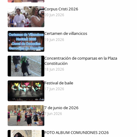
Corpus Cristi 2026
20 Jun 2026
Certamen de villancicos
Comparte
19 Jun 2026
Compartir en Facebook
Concentración de comparsas en la Plaza
Compartir en Twitter
Constitución
18 Jun 2026
Festival de baile
17 Jun 2026
Copiar enlace
7 de junio de 2026
7 Jun 2026
FOTO ALBUM COMUNIONES 2O26