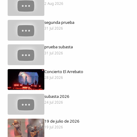
Dichos
2 Aug 2026
Cancionero Local
segunda prueba
31 Jul 2026
Apodos
prueba subasta
31 Jul 2026
Peñas
La palra
Concierto El Arrebato
28 Jul 2026
Modo oscuro
subasta 2026
24 Jul 2026
19 de julio de 2026
19 Jul 2026