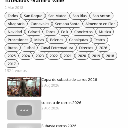
Tutelados -Ramiro Valle
Colaboradores
2 Mar 2018
Todos
San Roque
San Mateo
San Blas
San Anton
AlkoTV
Altagracia
Carnavales
Semana Santa
Almendro en Flor
Navidad
Calvoti
Toros
Folk
Conciertos
Musica
Biblioteca
Procesiones
Misas
Belenes
Cabalgatas
Teatro
Rutas
Futbol
Canal Extremadura
Directos
2026
Periódico Alconétar
2025
2024
2023
2022
2021
2020
2019
2018
2017
Foros
1324 videos
Copia de subasta de carros 2026
Idiosincrasia
3 Aug 2026
Diccionario
subasta de carros 2026
2 Aug 2026
Traductor
Subasta carros 2026