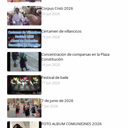
Corpus Cristi 2026
20 Jun 2026
Certamen de villancicos
Comparte
19 Jun 2026
Compartir en Facebook
Concentración de comparsas en la Plaza
Compartir en Twitter
Constitución
18 Jun 2026
Festival de baile
17 Jun 2026
Copiar enlace
7 de junio de 2026
7 Jun 2026
FOTO ALBUM COMUNIONES 2O26