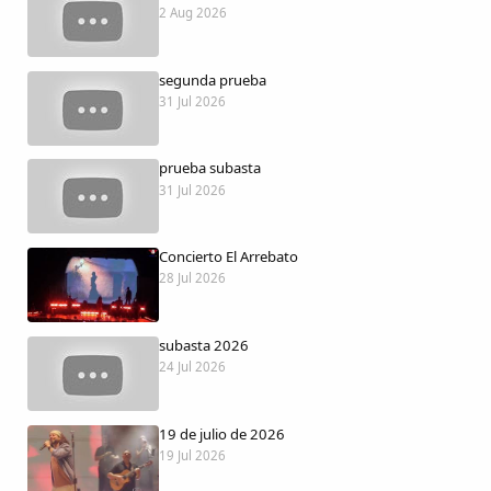
Dichos
2 Aug 2026
Cancionero Local
segunda prueba
31 Jul 2026
Apodos
prueba subasta
31 Jul 2026
Peñas
La palra
Concierto El Arrebato
28 Jul 2026
Modo oscuro
subasta 2026
24 Jul 2026
19 de julio de 2026
19 Jul 2026