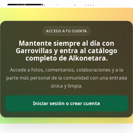
Procesión jueves Santo 2026
15 Apr 2026
Vía Crucis Solidario
ACCESO A TU CUENTA
7 Apr 2026
Mantente siempre al día con
Garrovillas y entra al catálogo
Fotoalbum Viernes Santo
completo de Alkonetara.
6 Apr 2026
Accede a fotos, comentarios, colaboraciones y a la
parte más personal de la comunidad con una entrada
Presentación libro de Salvador Valle
30 Mar 2026
única y limpia.
Traslado de la Virgen de los Dolores a la ermita
Iniciar sesión o crear cuenta
de la Soledad
14 Mar 2026
Video del almendro en flor 2026
8 Mar 2026