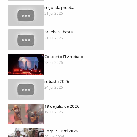
Dichos
segunda prueba
31 Jul 2026
Cancionero Local
prueba subasta
Apodos
31 Jul 2026
Peñas
Concierto El Arrebato
28 Jul 2026
La palra
subasta 2026
Modo oscuro
24 Jul 2026
19 de julio de 2026
19 Jul 2026
Corpus Cristi 2026
20 Jun 2026