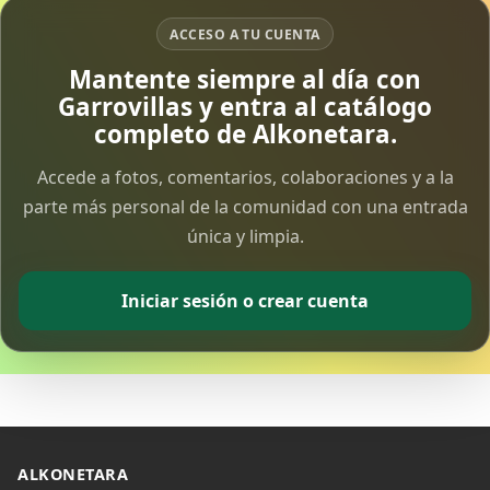
ACCESO A TU CUENTA
Vía Crucis Solidario
Mantente siempre al día con
7 Apr 2026
Garrovillas y entra al catálogo
completo de Alkonetara.
Fotoalbum Viernes Santo
6 Apr 2026
Accede a fotos, comentarios, colaboraciones y a la
parte más personal de la comunidad con una entrada
única y limpia.
Presentación libro de Salvador Valle
30 Mar 2026
Iniciar sesión o crear cuenta
Traslado de la Virgen de los Dolores a la ermita
de la Soledad
14 Mar 2026
Video del almendro en flor 2026
8 Mar 2026
ALKONETARA