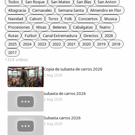
Todos
San Roque
San Mateo
San Blas
San Anton
Colaboradores
Altagracia
Carnavales
Semana Santa
Almendro en Flor
Navidad
Calvoti
Toros
Folk
Conciertos
Musica
AlkoTV
Procesiones
Misas
Belenes
Cabalgatas
Teatro
Rutas
Futbol
Canal Extremadura
Directos
2026
Biblioteca
2025
2024
2023
2022
2021
2020
2019
2018
2017
Periódico Alconétar
1324 videos
Copia de subasta de carros 2026
Foros
3 Aug 2026
Idiosincrasia
subasta de carros 2026
2 Aug 2026
Diccionario
Subasta carros 2026
Traductor
2 Aug 2026