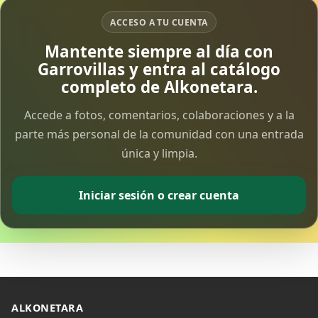
ACCESO A TU CUENTA
Vía Crucis Solidario
Mantente siempre al día con
7 Apr 2026
Garrovillas y entra al catálogo
completo de Alkonetara.
Fotoalbum Viernes Santo
6 Apr 2026
Accede a fotos, comentarios, colaboraciones y a la
parte más personal de la comunidad con una entrada
única y limpia.
Presentación libro de Salvador Valle
30 Mar 2026
Iniciar sesión o crear cuenta
Traslado de la Virgen de los Dolores a la ermita
de la Soledad
14 Mar 2026
Video del almendro en flor 2026
8 Mar 2026
ALKONETARA