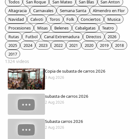
Todos
San Roque
San Mateo
San Blas
San Anton
Colaboradores
Altagracia
Carnavales
Semana Santa
Almendro en Flor
Navidad
Calvoti
Toros
Folk
Conciertos
Musica
AlkoTV
Procesiones
Misas
Belenes
Cabalgatas
Teatro
Rutas
Futbol
Canal Extremadura
Directos
2026
Biblioteca
2025
2024
2023
2022
2021
2020
2019
2018
2017
Periódico Alconétar
1324 videos
Copia de subasta de carros 2026
Foros
3 Aug 2026
Idiosincrasia
subasta de carros 2026
2 Aug 2026
Diccionario
Subasta carros 2026
Traductor
2 Aug 2026