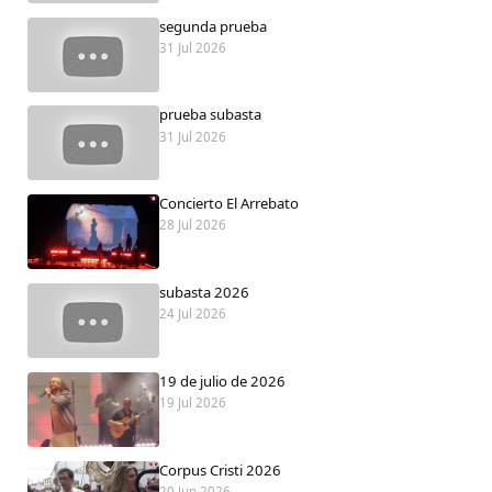
Dichos
segunda prueba
31 Jul 2026
Cancionero Local
prueba subasta
Apodos
31 Jul 2026
Peñas
Concierto El Arrebato
28 Jul 2026
La palra
subasta 2026
Modo oscuro
24 Jul 2026
19 de julio de 2026
19 Jul 2026
Corpus Cristi 2026
20 Jun 2026