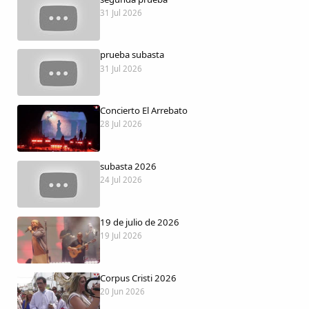
Dichos
31 Jul 2026
Cancionero Local
prueba subasta
31 Jul 2026
Apodos
Concierto El Arrebato
Peñas
28 Jul 2026
La palra
subasta 2026
24 Jul 2026
Modo oscuro
19 de julio de 2026
19 Jul 2026
Corpus Cristi 2026
20 Jun 2026