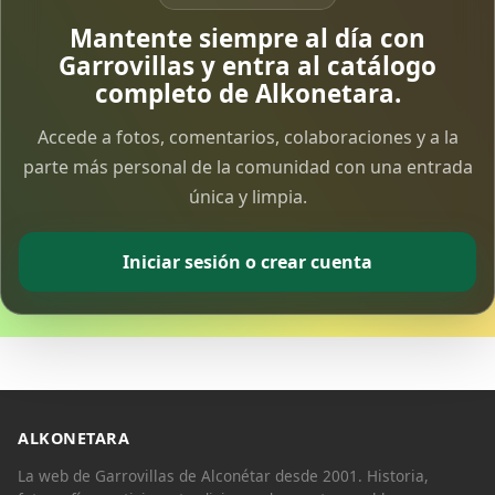
Vía Crucis Solidario
Mantente siempre al día con
7 Apr 2026
Garrovillas y entra al catálogo
completo de Alkonetara.
Fotoalbum Viernes Santo
Accede a fotos, comentarios, colaboraciones y a la
6 Apr 2026
parte más personal de la comunidad con una entrada
única y limpia.
Presentación libro de Salvador Valle
30 Mar 2026
Iniciar sesión o crear cuenta
Traslado de la Virgen de los Dolores a la ermita
de la Soledad
14 Mar 2026
Video del almendro en flor 2026
8 Mar 2026
ALKONETARA
La web de Garrovillas de Alconétar desde 2001. Historia,
XXVI MUESTRA ALMENDRO EN FLOR