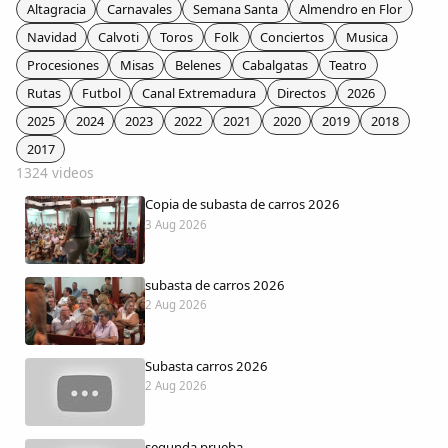
Colaboradores
Altagracia
Carnavales
Semana Santa
Almendro en Flor
Navidad
Calvoti
Toros
Folk
Conciertos
Musica
AlkoTV
Procesiones
Misas
Belenes
Cabalgatas
Teatro
Rutas
Futbol
Canal Extremadura
Directos
2026
Biblioteca
2025
2024
2023
2022
2021
2020
2019
2018
2017
1324 videos
Periódico Alconétar
Copia de subasta de carros 2026
3 Aug 2026
Foros
subasta de carros 2026
Idiosincrasia
2 Aug 2026
Diccionario
Subasta carros 2026
2 Aug 2026
Traductor
segunda prueba