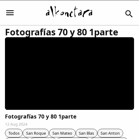
Fotografías 70 y 80 1parte
Iniciar sesión
Mi Cuenta
El Tiempo
Actualidad
Fotografías 70 y 80 1parte
12 Aug 2024
Comunidad
Todos
San Roque
San Mateo
San Blas
San Anton