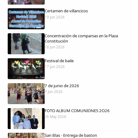
Certamen de villancicos
19 Jun 2026
Comparte
Concentración de comparsas en la Plaza
Compartir en Facebook
Constitución
18 Jun 2026
Compartir en Twitter
Festival de baile
17 Jun 2026
7 de junio de 2026
Copiar enlace
7 Jun 2026
FOTO ALBUM COMUNIONES 2O26
26 May 2026
San Blas - Entrega de baston