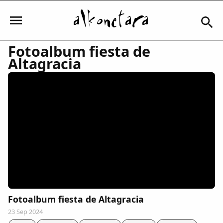
Fotoalbum fiesta de
Altagracia
Iniciar sesión
Mi Cuenta
El Tiempo
Actualidad
Fotoalbum fiesta de Altagracia
Comunidad
23 Sep 2024