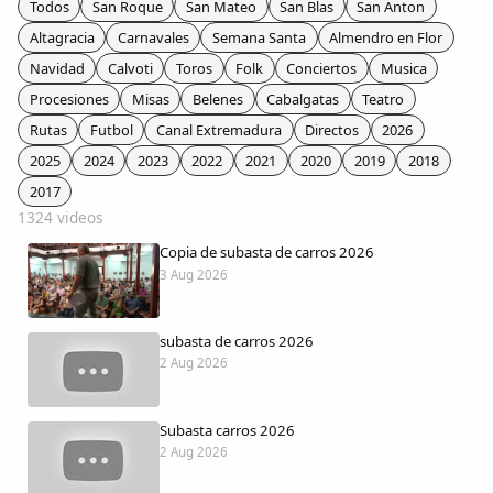
Todos
San Roque
San Mateo
San Blas
San Anton
Colaboradores
Altagracia
Carnavales
Semana Santa
Almendro en Flor
Navidad
Calvoti
Toros
Folk
Conciertos
Musica
AlkoTV
Procesiones
Misas
Belenes
Cabalgatas
Teatro
Rutas
Futbol
Canal Extremadura
Directos
2026
Biblioteca
2025
2024
2023
2022
2021
2020
2019
2018
2017
Periódico Alconétar
1324 videos
Copia de subasta de carros 2026
Foros
3 Aug 2026
Idiosincrasia
subasta de carros 2026
2 Aug 2026
Diccionario
Subasta carros 2026
Traductor
2 Aug 2026