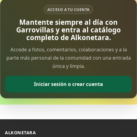
ACCESO A TU CUENTA
Vía Crucis Solidario
Mantente siempre al día con
7 Apr 2026
Garrovillas y entra al catálogo
completo de Alkonetara.
Fotoalbum Viernes Santo
6 Apr 2026
Accede a fotos, comentarios, colaboraciones y a la
parte más personal de la comunidad con una entrada
única y limpia.
Presentación libro de Salvador Valle
30 Mar 2026
Iniciar sesión o crear cuenta
Traslado de la Virgen de los Dolores a la ermita
de la Soledad
14 Mar 2026
Video del almendro en flor 2026
8 Mar 2026
ALKONETARA