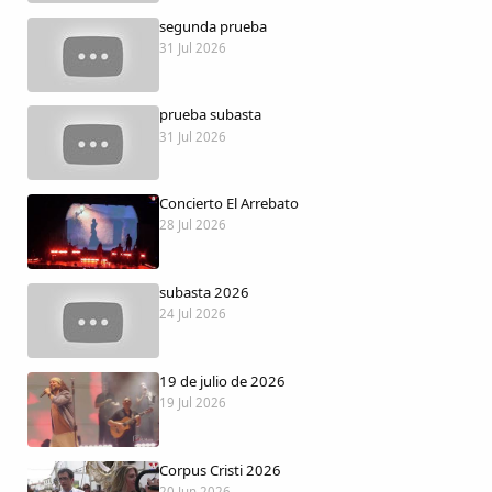
Dichos
segunda prueba
31 Jul 2026
Cancionero Local
prueba subasta
Apodos
31 Jul 2026
Peñas
Concierto El Arrebato
28 Jul 2026
La palra
subasta 2026
Modo oscuro
24 Jul 2026
19 de julio de 2026
19 Jul 2026
Corpus Cristi 2026
20 Jun 2026