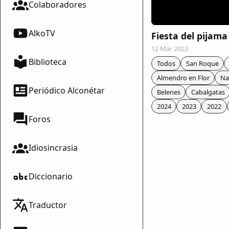
Colaboradores
AlkoTV
Fiesta del pijama
12 Mar 2023
Biblioteca
Todos
San Roque
Almendro en Flor
Na
Periódico Alconétar
Belenes
Cabalgatas
2024
2023
2022
Foros
Idiosincrasia
Diccionario
mparte
Traductor
mpartir