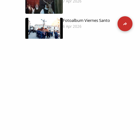
7 Apr 2026
Fotoalbum Viernes Santo
6 Apr 2026
Presentación libro de Salvador Valle
30 Mar 2026
Traslado de la Virgen de los Dolores a
la ermita de la Soledad
14 Mar 2026
 día con
l catálogo
Video del almendro en flor 2026
8 Mar 2026
etara.
 a la parte más personal
XXVI MUESTRA ALMENDRO EN FLOR
4 Mar 2026
ica y limpia.