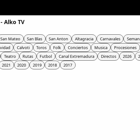
 - Alko TV
San Mateo
San Blas
San Anton
Altagracia
Carnavales
Seman
vidad
Calvoti
Toros
Folk
Conciertos
Musica
Procesiones
Teatro
Rutas
Futbol
Canal Extremadura
Directos
2026
2021
2020
2019
2018
2017