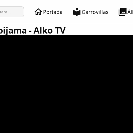
Portada
Garrovillas
Á
pijama - Alko TV