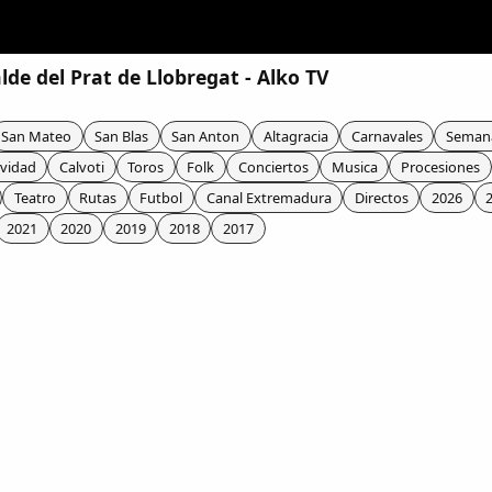
alde del Prat de Llobregat - Alko TV
San Mateo
San Blas
San Anton
Altagracia
Carnavales
Seman
vidad
Calvoti
Toros
Folk
Conciertos
Musica
Procesiones
Teatro
Rutas
Futbol
Canal Extremadura
Directos
2026
2021
2020
2019
2018
2017