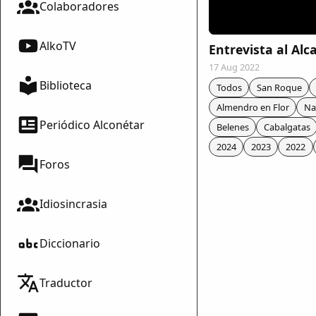
Colaboradores
AlkoTV
Entrevista al Alc
17 Aug 2022
Biblioteca
Todos
San Roque
Almendro en Flor
Na
Periódico Alconétar
Belenes
Cabalgatas
2024
2023
2022
Foros
Idiosincrasia
Diccionario
mparte
Traductor
mpartir