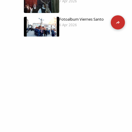
7 Apr 2026
Fotoalbum Viernes Santo
6 Apr 2026
Presentación libro de Salvador Valle
30 Mar 2026
Traslado de la Virgen de los Dolores a
la ermita de la Soledad
14 Mar 2026
 día con
l catálogo
Video del almendro en flor 2026
8 Mar 2026
etara.
 a la parte más personal
XXVI MUESTRA ALMENDRO EN FLOR
4 Mar 2026
ica y limpia.