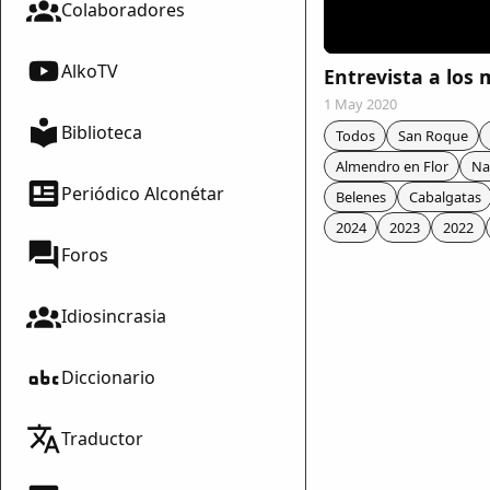
Colaboradores
AlkoTV
Entrevista a los
1 May 2020
Biblioteca
Todos
San Roque
Almendro en Flor
Na
Periódico Alconétar
Belenes
Cabalgatas
2024
2023
2022
Foros
Idiosincrasia
Diccionario
mparte
Traductor
mpartir