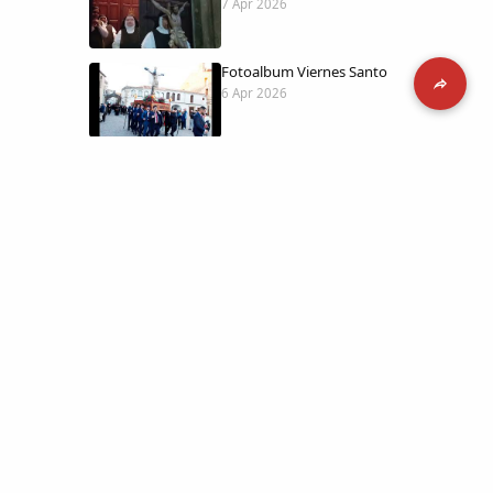
7 Apr 2026
Fotoalbum Viernes Santo
6 Apr 2026
Presentación libro de Salvador Valle
30 Mar 2026
Traslado de la Virgen de los Dolores a
la ermita de la Soledad
14 Mar 2026
 día con
l catálogo
Video del almendro en flor 2026
8 Mar 2026
etara.
 a la parte más personal
XXVI MUESTRA ALMENDRO EN FLOR
4 Mar 2026
ica y limpia.