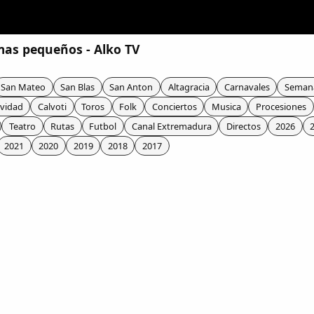
 mas pequeños - Alko TV
San Mateo
San Blas
San Anton
Altagracia
Carnavales
Seman
vidad
Calvoti
Toros
Folk
Conciertos
Musica
Procesiones
Teatro
Rutas
Futbol
Canal Extremadura
Directos
2026
2021
2020
2019
2018
2017