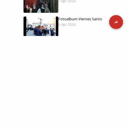
7 Apr 2026
Fotoalbum Viernes Santo
6 Apr 2026
Presentación libro de Salvador Valle
30 Mar 2026
Traslado de la Virgen de los Dolores a
la ermita de la Soledad
14 Mar 2026
 día con
l catálogo
Video del almendro en flor 2026
8 Mar 2026
etara.
 a la parte más personal
XXVI MUESTRA ALMENDRO EN FLOR
4 Mar 2026
ica y limpia.