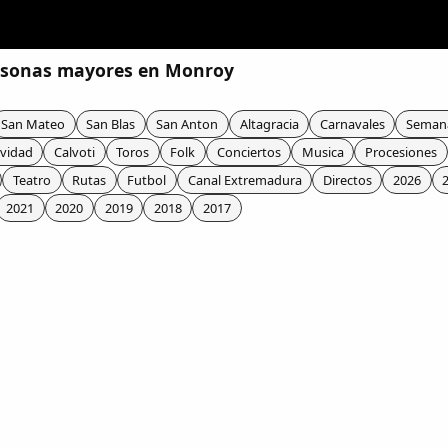
rsonas mayores en Monroy
San Mateo
San Blas
San Anton
Altagracia
Carnavales
Seman
vidad
Calvoti
Toros
Folk
Conciertos
Musica
Procesiones
Teatro
Rutas
Futbol
Canal Extremadura
Directos
2026
2021
2020
2019
2018
2017