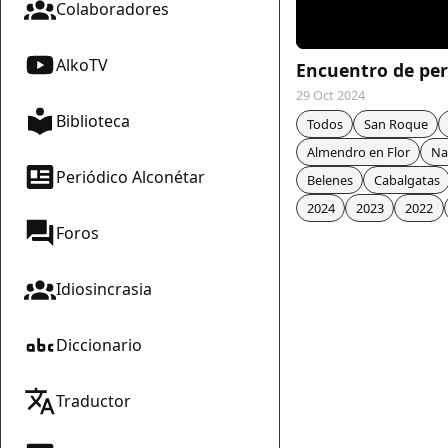
Colaboradores
AlkoTV
Encuentro de pe
29 Oct 2024
Biblioteca
Todos
San Roque
Almendro en Flor
Na
Periódico Alconétar
Belenes
Cabalgatas
2024
2023
2022
Foros
Idiosincrasia
Diccionario
mparte
Traductor
mpartir