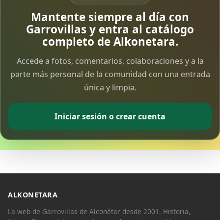
Vía Crucis Solidario
Mantente siempre al día con
7 Apr 2026
Garrovillas y entra al catálogo
completo de Alkonetara.
Fotoalbum Viernes Santo
Accede a fotos, comentarios, colaboraciones y a la
6 Apr 2026
parte más personal de la comunidad con una entrada
única y limpia.
Presentación libro de Salvador Valle
30 Mar 2026
Iniciar sesión o crear cuenta
Traslado de la Virgen de los Dolores a la ermita
de la Soledad
14 Mar 2026
Video del almendro en flor 2026
8 Mar 2026
ALKONETARA
La web de Garrovillas de Alconétar desde 2001. Historia,
XXVI MUESTRA ALMENDRO EN FLOR