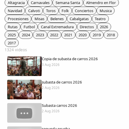
Colaboradores
Altagracia
Carnavales
Semana Santa
Almendro en Flor
Navidad
Calvoti
Toros
Folk
Conciertos
Musica
AlkoTV
Procesiones
Misas
Belenes
Cabalgatas
Teatro
Rutas
Futbol
Canal Extremadura
Directos
2026
Biblioteca
2025
2024
2023
2022
2021
2020
2019
2018
2017
1324 videos
Periódico Alconétar
Copia de subasta de carros 2026
3 Aug 2026
Foros
subasta de carros 2026
Idiosincrasia
2 Aug 2026
Diccionario
Subasta carros 2026
2 Aug 2026
Traductor
segunda prueba