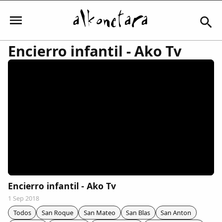
Encierro infantil - Ako Tv
Iniciar sesión
Mi Cuenta
El Tiempo
Actualidad
Encierro infantil - Ako Tv
1 Sep 2018
Comunidad
Todos
San Roque
San Mateo
San Blas
San Anton