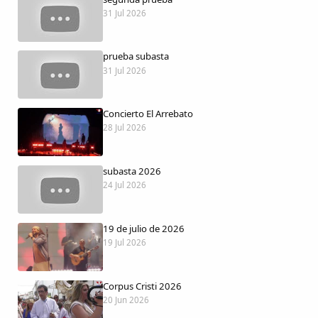
Dichos
31 Jul 2026
Cancionero Local
prueba subasta
31 Jul 2026
Apodos
Concierto El Arrebato
Peñas
28 Jul 2026
La palra
subasta 2026
24 Jul 2026
Modo oscuro
19 de julio de 2026
19 Jul 2026
Corpus Cristi 2026
20 Jun 2026