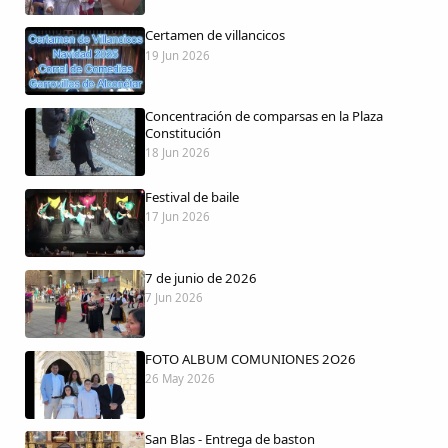
Certamen de villancicos
19 Jun 2026
Comparte
Concentración de comparsas en la Plaza
Compartir en Facebook
Constitución
18 Jun 2026
Compartir en Twitter
Festival de baile
17 Jun 2026
7 de junio de 2026
Copiar enlace
7 Jun 2026
FOTO ALBUM COMUNIONES 2O26
26 May 2026
San Blas - Entrega de baston