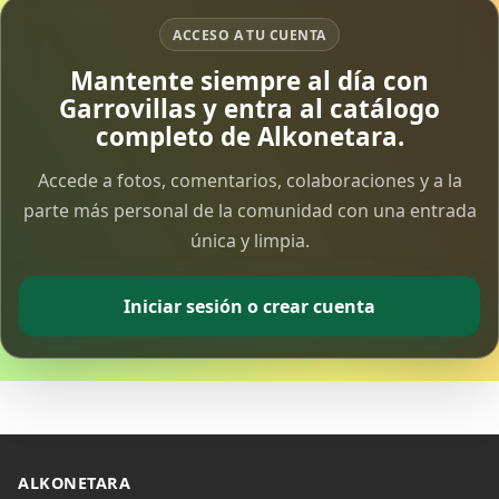
ACCESO A TU CUENTA
Vía Crucis Solidario
Mantente siempre al día con
7 Apr 2026
Garrovillas y entra al catálogo
completo de Alkonetara.
Fotoalbum Viernes Santo
6 Apr 2026
Accede a fotos, comentarios, colaboraciones y a la
parte más personal de la comunidad con una entrada
única y limpia.
Presentación libro de Salvador Valle
30 Mar 2026
Iniciar sesión o crear cuenta
Traslado de la Virgen de los Dolores a la ermita
de la Soledad
14 Mar 2026
Video del almendro en flor 2026
8 Mar 2026
ALKONETARA