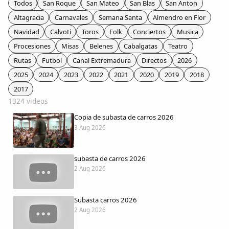
Todos
San Roque
San Mateo
San Blas
San Anton
Colaboradores
Altagracia
Carnavales
Semana Santa
Almendro en Flor
Navidad
Calvoti
Toros
Folk
Conciertos
Musica
AlkoTV
Procesiones
Misas
Belenes
Cabalgatas
Teatro
Rutas
Futbol
Canal Extremadura
Directos
2026
Biblioteca
2025
2024
2023
2022
2021
2020
2019
2018
2017
Periódico Alconétar
1324 videos
Copia de subasta de carros 2026
Foros
3 Aug 2026
Idiosincrasia
subasta de carros 2026
2 Aug 2026
Diccionario
Subasta carros 2026
Traductor
2 Aug 2026