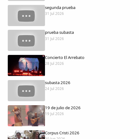
Dichos
segunda prueba
31 Jul 2026
Cancionero Local
prueba subasta
Apodos
31 Jul 2026
Peñas
Concierto El Arrebato
28 Jul 2026
La palra
subasta 2026
Modo oscuro
24 Jul 2026
19 de julio de 2026
19 Jul 2026
Corpus Cristi 2026
20 Jun 2026