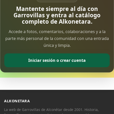
Vía Crucis Solidario
Mantente siempre al día con
7 Apr 2026
Garrovillas y entra al catálogo
completo de Alkonetara.
Fotoalbum Viernes Santo
Accede a fotos, comentarios, colaboraciones y a la
6 Apr 2026
parte más personal de la comunidad con una entrada
única y limpia.
Presentación libro de Salvador Valle
30 Mar 2026
Iniciar sesión o crear cuenta
Traslado de la Virgen de los Dolores a la ermita
de la Soledad
14 Mar 2026
Video del almendro en flor 2026
8 Mar 2026
ALKONETARA
La web de Garrovillas de Alconétar desde 2001. Historia,
XXVI MUESTRA ALMENDRO EN FLOR