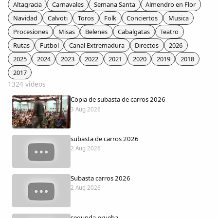
Colaboradores
Altagracia
Carnavales
Semana Santa
Almendro en Flor
Navidad
Calvoti
Toros
Folk
Conciertos
Musica
AlkoTV
Procesiones
Misas
Belenes
Cabalgatas
Teatro
Rutas
Futbol
Canal Extremadura
Directos
2026
Biblioteca
2025
2024
2023
2022
2021
2020
2019
2018
2017
1324 videos
Periódico Alconétar
Copia de subasta de carros 2026
3 Aug 2026
Foros
subasta de carros 2026
Idiosincrasia
2 Aug 2026
Diccionario
Subasta carros 2026
2 Aug 2026
Traductor
segunda prueba