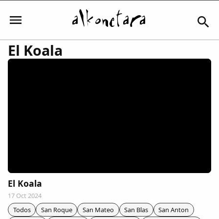
El Koala
Iniciar sesión
Mi Cuenta
El Tiempo
Actualidad
El Koala
17 Oct 2024
Comunidad
Todos
San Roque
San Mateo
San Blas
San Anton