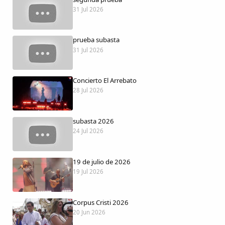
Dichos
31 Jul 2026
Cancionero Local
prueba subasta
31 Jul 2026
Apodos
Concierto El Arrebato
Peñas
28 Jul 2026
La palra
subasta 2026
24 Jul 2026
Modo oscuro
19 de julio de 2026
19 Jul 2026
Corpus Cristi 2026
20 Jun 2026