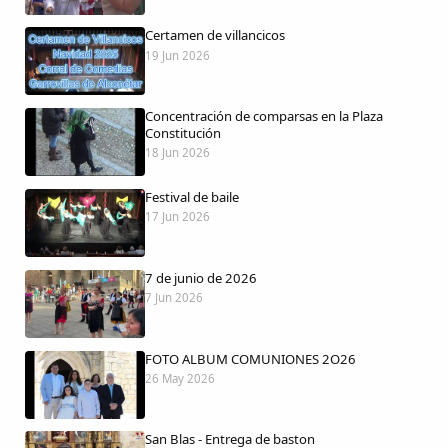
Certamen de villancicos
19 Jun 2026
Comparte
Concentración de comparsas en la Plaza
Compartir en Facebook
Constitución
18 Jun 2026
Compartir en Twitter
Festival de baile
17 Jun 2026
7 de junio de 2026
Copiar enlace
7 Jun 2026
FOTO ALBUM COMUNIONES 2O26
26 May 2026
San Blas - Entrega de baston