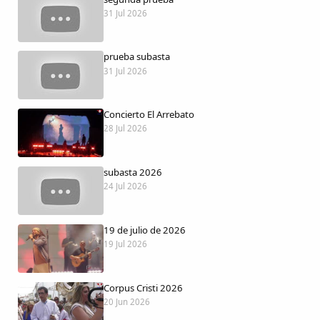
Dichos
31 Jul 2026
Cancionero Local
prueba subasta
31 Jul 2026
Apodos
Concierto El Arrebato
Peñas
28 Jul 2026
La palra
subasta 2026
24 Jul 2026
Modo oscuro
19 de julio de 2026
19 Jul 2026
Corpus Cristi 2026
20 Jun 2026