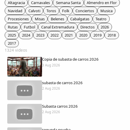
Colaboradores
Altagracia
Carnavales
Semana Santa
Almendro en Flor
Navidad
Calvoti
Toros
Folk
Conciertos
Musica
AlkoTV
Procesiones
Misas
Belenes
Cabalgatas
Teatro
Rutas
Futbol
Canal Extremadura
Directos
2026
Biblioteca
2025
2024
2023
2022
2021
2020
2019
2018
2017
1324 videos
Periódico Alconétar
Copia de subasta de carros 2026
3 Aug 2026
Foros
subasta de carros 2026
Idiosincrasia
2 Aug 2026
Diccionario
Subasta carros 2026
2 Aug 2026
Traductor
segunda prueba