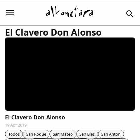
El Clavero Don Alonso
Iniciar sesión
Mi Cuenta
El Tiempo
Actualidad
El Clavero Don Alonso
19 Apr 2019
Comunidad
Todos
San Roque
San Mateo
San Blas
San Anton