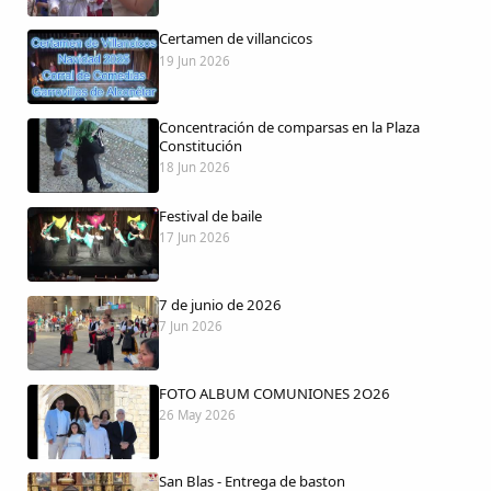
Certamen de villancicos
19 Jun 2026
Comparte
Concentración de comparsas en la Plaza
Compartir en Facebook
Constitución
18 Jun 2026
Compartir en Twitter
Festival de baile
17 Jun 2026
7 de junio de 2026
Copiar enlace
7 Jun 2026
FOTO ALBUM COMUNIONES 2O26
26 May 2026
San Blas - Entrega de baston