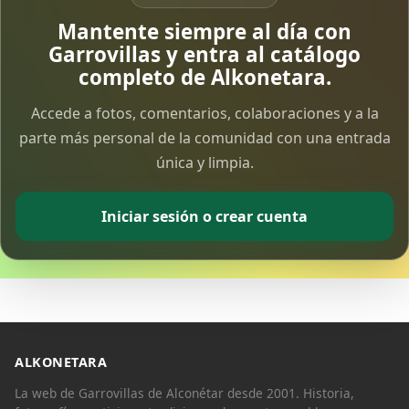
Vía Crucis Solidario
Mantente siempre al día con
7 Apr 2026
Garrovillas y entra al catálogo
completo de Alkonetara.
Fotoalbum Viernes Santo
Accede a fotos, comentarios, colaboraciones y a la
6 Apr 2026
parte más personal de la comunidad con una entrada
única y limpia.
Presentación libro de Salvador Valle
30 Mar 2026
Iniciar sesión o crear cuenta
Traslado de la Virgen de los Dolores a la ermita
de la Soledad
14 Mar 2026
Video del almendro en flor 2026
8 Mar 2026
ALKONETARA
La web de Garrovillas de Alconétar desde 2001. Historia,
XXVI MUESTRA ALMENDRO EN FLOR