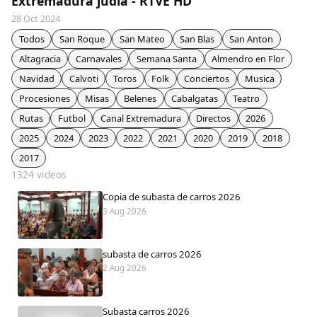
Extremadura judía - RTVE HD
Colaboradores
28 Oct 2024
Todos
San Roque
San Mateo
San Blas
San Anton
AlkoTV
Altagracia
Carnavales
Semana Santa
Almendro en Flor
Navidad
Calvoti
Toros
Folk
Conciertos
Musica
Biblioteca
Procesiones
Misas
Belenes
Cabalgatas
Teatro
Rutas
Futbol
Canal Extremadura
Directos
2026
Periódico Alconétar
2025
2024
2023
2022
2021
2020
2019
2018
2017
Foros
1324 videos
Copia de subasta de carros 2026
Idiosincrasia
3 Aug 2026
Diccionario
subasta de carros 2026
2 Aug 2026
Traductor
Subasta carros 2026