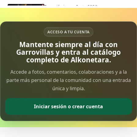
Procesión jueves Santo 2026
15 Apr 2026
Vía Crucis Solidario
ACCESO A TU CUENTA
7 Apr 2026
Mantente siempre al día con
Garrovillas y entra al catálogo
Fotoalbum Viernes Santo
completo de Alkonetara.
6 Apr 2026
Accede a fotos, comentarios, colaboraciones y a la
parte más personal de la comunidad con una entrada
Presentación libro de Salvador Valle
30 Mar 2026
única y limpia.
Traslado de la Virgen de los Dolores a la ermita
Iniciar sesión o crear cuenta
de la Soledad
14 Mar 2026
Video del almendro en flor 2026
8 Mar 2026