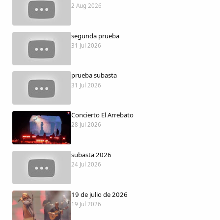
Dichos
2 Aug 2026
Cancionero Local
segunda prueba
31 Jul 2026
Apodos
prueba subasta
31 Jul 2026
Peñas
La palra
Concierto El Arrebato
28 Jul 2026
Modo oscuro
subasta 2026
24 Jul 2026
19 de julio de 2026
19 Jul 2026