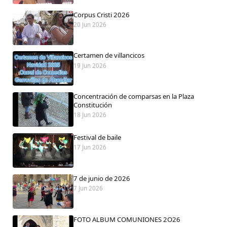
Corpus Cristi 2026
20 Jun 2026
Certamen de villancicos
Comparte
19 Jun 2026
Compartir en Facebook
Concentración de comparsas en la Plaza
Compartir en Twitter
Constitución
18 Jun 2026
Festival de baile
17 Jun 2026
Copiar enlace
7 de junio de 2026
7 Jun 2026
FOTO ALBUM COMUNIONES 2O26