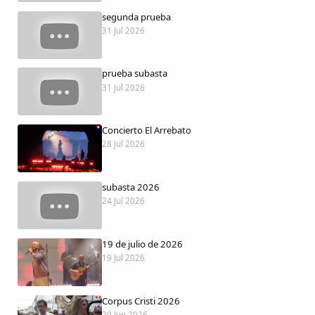
Dichos
segunda prueba
31 Jul 2026
Cancionero Local
prueba subasta
Apodos
31 Jul 2026
Peñas
Concierto El Arrebato
28 Jul 2026
La palra
subasta 2026
Modo oscuro
24 Jul 2026
19 de julio de 2026
19 Jul 2026
Corpus Cristi 2026
20 Jun 2026