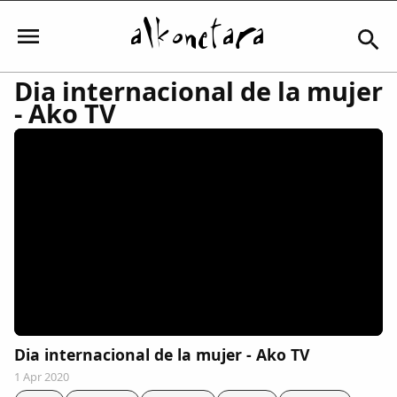
Dia internacional de la mujer
- Ako TV
Iniciar sesión
Mi Cuenta
El Tiempo
Actualidad
Dia internacional de la mujer - Ako TV
Comunidad
1 Apr 2020