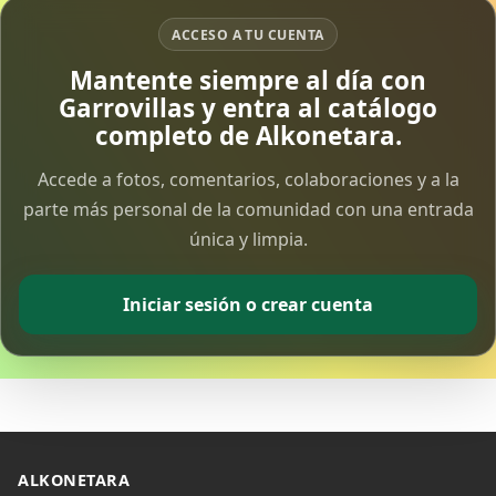
ACCESO A TU CUENTA
Vía Crucis Solidario
Mantente siempre al día con
7 Apr 2026
Garrovillas y entra al catálogo
completo de Alkonetara.
Fotoalbum Viernes Santo
6 Apr 2026
Accede a fotos, comentarios, colaboraciones y a la
parte más personal de la comunidad con una entrada
única y limpia.
Presentación libro de Salvador Valle
30 Mar 2026
Iniciar sesión o crear cuenta
Traslado de la Virgen de los Dolores a la ermita
de la Soledad
14 Mar 2026
Video del almendro en flor 2026
8 Mar 2026
ALKONETARA