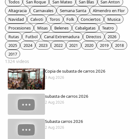
Todos
San Roque
San Mateo
San Blas
San Anton
Colaboradores
Altagracia
Carnavales
Semana Santa
Almendro en Flor
Navidad
Calvoti
Toros
Folk
Conciertos
Musica
AlkoTV
Procesiones
Misas
Belenes
Cabalgatas
Teatro
Rutas
Futbol
Canal Extremadura
Directos
2026
Biblioteca
2025
2024
2023
2022
2021
2020
2019
2018
2017
Periódico Alconétar
1324 videos
Copia de subasta de carros 2026
Foros
3 Aug 2026
Idiosincrasia
subasta de carros 2026
2 Aug 2026
Diccionario
Subasta carros 2026
Traductor
2 Aug 2026