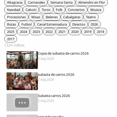
Colaboradores
Altagracia
Carnavales
Semana Santa
Almendro en Flor
Navidad
Calvoti
Toros
Folk
Conciertos
Musica
AlkoTV
Procesiones
Misas
Belenes
Cabalgatas
Teatro
Rutas
Futbol
Canal Extremadura
Directos
2026
Biblioteca
2025
2024
2023
2022
2021
2020
2019
2018
2017
1324 videos
Periódico Alconétar
Copia de subasta de carros 2026
3 Aug 2026
Foros
subasta de carros 2026
Idiosincrasia
2 Aug 2026
Diccionario
Subasta carros 2026
2 Aug 2026
Traductor
segunda prueba