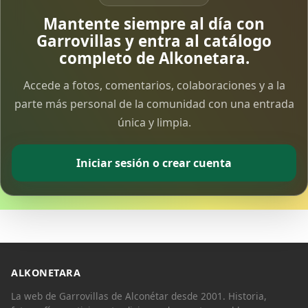
Vía Crucis Solidario
Mantente siempre al día con
7 Apr 2026
Garrovillas y entra al catálogo
completo de Alkonetara.
Fotoalbum Viernes Santo
Accede a fotos, comentarios, colaboraciones y a la
6 Apr 2026
parte más personal de la comunidad con una entrada
única y limpia.
Presentación libro de Salvador Valle
30 Mar 2026
Iniciar sesión o crear cuenta
Traslado de la Virgen de los Dolores a la ermita
de la Soledad
14 Mar 2026
Video del almendro en flor 2026
8 Mar 2026
ALKONETARA
La web de Garrovillas de Alconétar desde 2001. Historia,
XXVI MUESTRA ALMENDRO EN FLOR