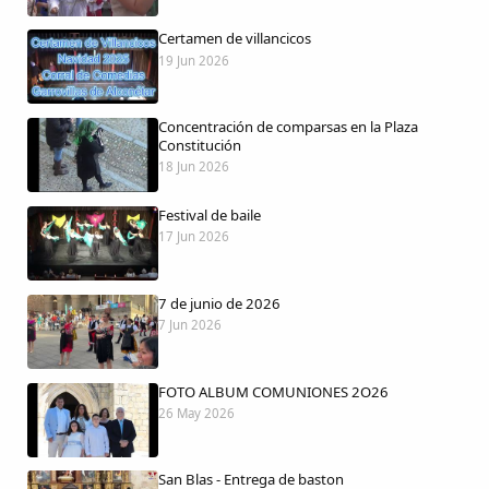
Certamen de villancicos
19 Jun 2026
Comparte
Concentración de comparsas en la Plaza
Compartir en Facebook
Constitución
18 Jun 2026
Compartir en Twitter
Festival de baile
17 Jun 2026
7 de junio de 2026
Copiar enlace
7 Jun 2026
FOTO ALBUM COMUNIONES 2O26
26 May 2026
San Blas - Entrega de baston