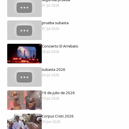
Dichos
31 Jul 2026
Cancionero Local
prueba subasta
31 Jul 2026
Apodos
Concierto El Arrebato
Peñas
28 Jul 2026
La palra
subasta 2026
24 Jul 2026
Modo oscuro
19 de julio de 2026
19 Jul 2026
Corpus Cristi 2026
20 Jun 2026