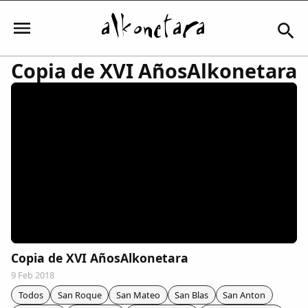
Copia de XVI AñosAlkonetara
Iniciar sesión
Mi Cuenta
El Tiempo
Actualidad
Copia de XVI AñosAlkonetara
9 Feb 2018
Comunidad
Todos
San Roque
San Mateo
San Blas
San Anton