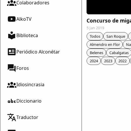
Colaboradores
AlkoTV
Concurso de miga
5 Jan 2019
Biblioteca
Todos
San Roque
Almendro en Flor
Na
Periódico Alconétar
Belenes
Cabalgatas
2024
2023
2022
Foros
Idiosincrasia
Diccionario
mparte
Traductor
mpartir