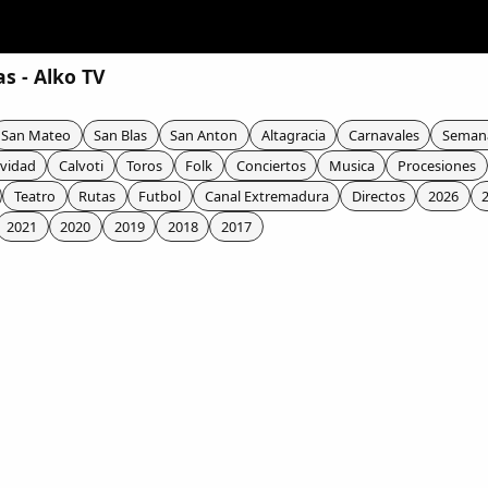
s - Alko TV
San Mateo
San Blas
San Anton
Altagracia
Carnavales
Seman
vidad
Calvoti
Toros
Folk
Conciertos
Musica
Procesiones
Teatro
Rutas
Futbol
Canal Extremadura
Directos
2026
2021
2020
2019
2018
2017