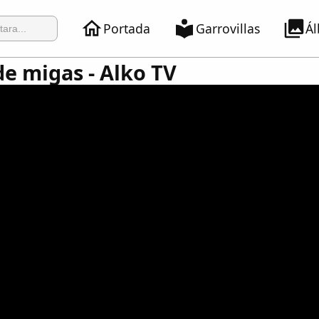
Portada
Garrovillas
Á
e migas - Alko TV