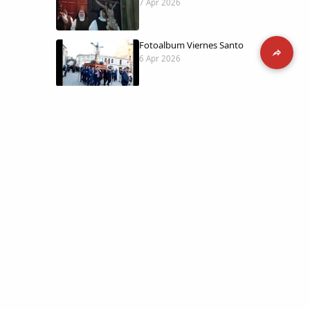
7 Apr 2026
Fotoalbum Viernes Santo
6 Apr 2026
Presentación libro de Salvador Valle
30 Mar 2026
Traslado de la Virgen de los Dolores a
la ermita de la Soledad
14 Mar 2026
 día con
l catálogo
Video del almendro en flor 2026
8 Mar 2026
etara.
 a la parte más personal
XXVI MUESTRA ALMENDRO EN FLOR
4 Mar 2026
ica y limpia.