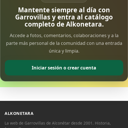
Vía Crucis Solidario
Mantente siempre al día con
7 Apr 2026
Garrovillas y entra al catálogo
completo de Alkonetara.
Fotoalbum Viernes Santo
Accede a fotos, comentarios, colaboraciones y a la
6 Apr 2026
parte más personal de la comunidad con una entrada
única y limpia.
Presentación libro de Salvador Valle
30 Mar 2026
Iniciar sesión o crear cuenta
Traslado de la Virgen de los Dolores a la ermita
de la Soledad
14 Mar 2026
Video del almendro en flor 2026
8 Mar 2026
ALKONETARA
La web de Garrovillas de Alconétar desde 2001. Historia,
XXVI MUESTRA ALMENDRO EN FLOR