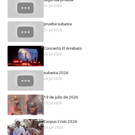
Dichos
31 Jul 2026
Cancionero Local
prueba subasta
31 Jul 2026
Apodos
Concierto El Arrebato
Peñas
28 Jul 2026
La palra
subasta 2026
24 Jul 2026
Modo oscuro
19 de julio de 2026
19 Jul 2026
Corpus Cristi 2026
20 Jun 2026