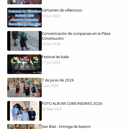
Certamen de villancicos
19 Jun 2026
Comparte
Concentración de comparsas en la Plaza
Compartir en Facebook
Constitución
18 Jun 2026
Compartir en Twitter
Festival de baile
17 Jun 2026
7 de junio de 2026
Copiar enlace
7 Jun 2026
FOTO ALBUM COMUNIONES 2O26
26 May 2026
San Blas - Entrega de baston