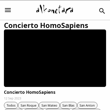
Concierto HomoSapiens
Iniciar sesión
Mi Cuenta
El Tiempo
Actualidad
Concierto HomoSapiens
12 Sep 2023
Comunidad
Todos
San Roque
San Mateo
San Blas
San Anton