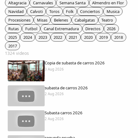
Colaboradores
Altagracia
Carnavales
Semana Santa
Almendro en Flor
Navidad
Calvoti
Toros
Folk
Conciertos
Musica
AlkoTV
Procesiones
Misas
Belenes
Cabalgatas
Teatro
Rutas
Futbol
Canal Extremadura
Directos
2026
Biblioteca
2025
2024
2023
2022
2021
2020
2019
2018
2017
1324 videos
Periódico Alconétar
Copia de subasta de carros 2026
3 Aug 2026
Foros
subasta de carros 2026
Idiosincrasia
2 Aug 2026
Diccionario
Subasta carros 2026
2 Aug 2026
Traductor
segunda prueba