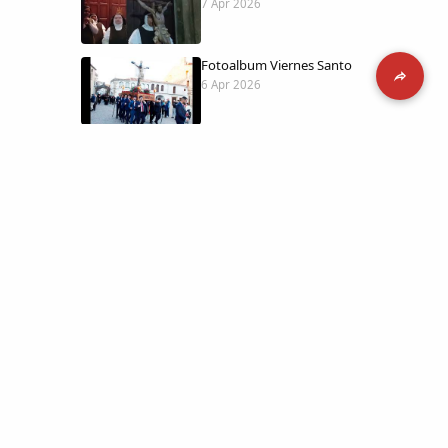
7 Apr 2026
Fotoalbum Viernes Santo
6 Apr 2026
Presentación libro de Salvador Valle
30 Mar 2026
Traslado de la Virgen de los Dolores a
la ermita de la Soledad
14 Mar 2026
 día con
l catálogo
Video del almendro en flor 2026
8 Mar 2026
etara.
 a la parte más personal
XXVI MUESTRA ALMENDRO EN FLOR
4 Mar 2026
ica y limpia.