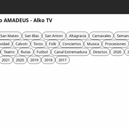
ro AMADEUS - Alko TV
San Mateo
San Blas
San Anton
Altagracia
Carnavales
Seman
vidad
Calvoti
Toros
Folk
Conciertos
Musica
Procesiones
Teatro
Rutas
Futbol
Canal Extremadura
Directos
2026
2021
2020
2019
2018
2017