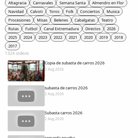
Colaboradores
Altagracia
Carnavales
Semana Santa
Almendro en Flor
Navidad
Calvoti
Toros
Folk
Conciertos
Musica
AlkoTV
Procesiones
Misas
Belenes
Cabalgatas
Teatro
Rutas
Futbol
Canal Extremadura
Directos
2026
Biblioteca
2025
2024
2023
2022
2021
2020
2019
2018
2017
1324 videos
Periódico Alconétar
Copia de subasta de carros 2026
3 Aug 2026
Foros
subasta de carros 2026
Idiosincrasia
2 Aug 2026
Diccionario
Subasta carros 2026
2 Aug 2026
Traductor
segunda prueba