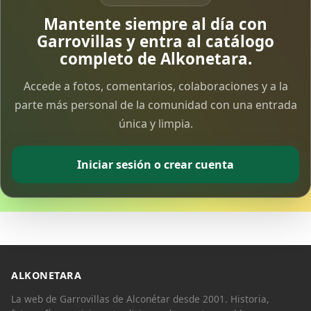
Vía Crucis Solidario
Mantente siempre al día con
7 Apr 2026
Garrovillas y entra al catálogo
completo de Alkonetara.
Fotoalbum Viernes Santo
Accede a fotos, comentarios, colaboraciones y a la
6 Apr 2026
parte más personal de la comunidad con una entrada
única y limpia.
Presentación libro de Salvador Valle
30 Mar 2026
Iniciar sesión o crear cuenta
Traslado de la Virgen de los Dolores a la ermita
de la Soledad
14 Mar 2026
Video del almendro en flor 2026
8 Mar 2026
ALKONETARA
La web de Garrovillas de Alconétar desde 2001. Historia,
XXVI MUESTRA ALMENDRO EN FLOR