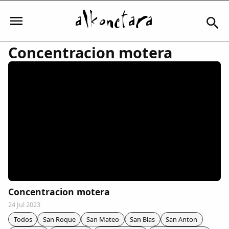
Concentracion motera
Iniciar sesión
Mi Cuenta
El Tiempo
Actualidad
Concentracion motera
24 Jul 2023
Comunidad
Todos
San Roque
San Mateo
San Blas
San Anton