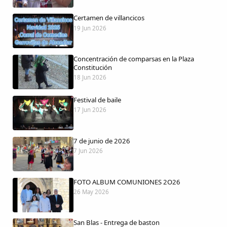
Certamen de villancicos
19 Jun 2026
Comparte
Concentración de comparsas en la Plaza
Compartir en Facebook
Constitución
18 Jun 2026
Compartir en Twitter
Festival de baile
17 Jun 2026
7 de junio de 2026
Copiar enlace
7 Jun 2026
FOTO ALBUM COMUNIONES 2O26
26 May 2026
San Blas - Entrega de baston