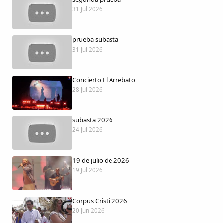
Dichos
31 Jul 2026
Cancionero Local
prueba subasta
31 Jul 2026
Apodos
Concierto El Arrebato
Peñas
28 Jul 2026
La palra
subasta 2026
24 Jul 2026
Modo oscuro
19 de julio de 2026
19 Jul 2026
Corpus Cristi 2026
20 Jun 2026