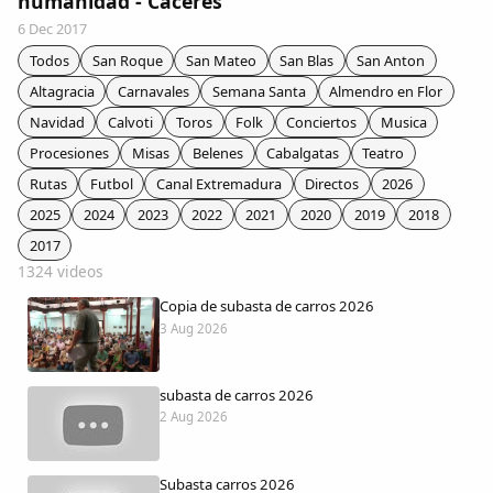
humanidad - Cáceres
Colaboradores
6 Dec 2017
Todos
San Roque
San Mateo
San Blas
San Anton
AlkoTV
Altagracia
Carnavales
Semana Santa
Almendro en Flor
Navidad
Calvoti
Toros
Folk
Conciertos
Musica
Biblioteca
Procesiones
Misas
Belenes
Cabalgatas
Teatro
Rutas
Futbol
Canal Extremadura
Directos
2026
Periódico Alconétar
2025
2024
2023
2022
2021
2020
2019
2018
2017
Foros
1324 videos
Copia de subasta de carros 2026
Idiosincrasia
3 Aug 2026
Diccionario
subasta de carros 2026
2 Aug 2026
Traductor
Subasta carros 2026