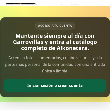
Procesión jueves Santo 2026
15 Apr 2026
Vía Crucis Solidario
ACCESO A TU CUENTA
7 Apr 2026
Mantente siempre al día con
Garrovillas y entra al catálogo
Fotoalbum Viernes Santo
completo de Alkonetara.
6 Apr 2026
Accede a fotos, comentarios, colaboraciones y a la
parte más personal de la comunidad con una entrada
Presentación libro de Salvador Valle
30 Mar 2026
única y limpia.
Traslado de la Virgen de los Dolores a la ermita
Iniciar sesión o crear cuenta
de la Soledad
14 Mar 2026
Video del almendro en flor 2026
8 Mar 2026