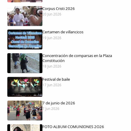
Corpus Cristi 2026
20 Jun 2026
Certamen de villancicos
Comparte
19 Jun 2026
Compartir en Facebook
Concentración de comparsas en la Plaza
Compartir en Twitter
Constitución
18 Jun 2026
Festival de baile
17 Jun 2026
Copiar enlace
7 de junio de 2026
7 Jun 2026
FOTO ALBUM COMUNIONES 2O26