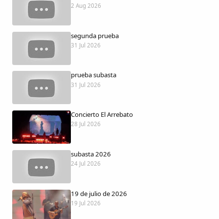
Dichos
2 Aug 2026
Cancionero Local
segunda prueba
31 Jul 2026
Apodos
prueba subasta
31 Jul 2026
Peñas
La palra
Concierto El Arrebato
28 Jul 2026
Modo oscuro
subasta 2026
24 Jul 2026
19 de julio de 2026
19 Jul 2026