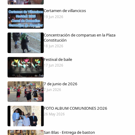
Certamen de villancicos
19 Jun 2026
Comparte
Concentración de comparsas en la Plaza
Compartir en Facebook
Constitución
18 Jun 2026
Compartir en Twitter
Festival de baile
17 Jun 2026
7 de junio de 2026
Copiar enlace
7 Jun 2026
FOTO ALBUM COMUNIONES 2O26
26 May 2026
San Blas - Entrega de baston