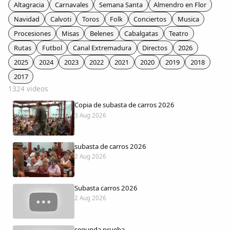
Colaboradores
Altagracia
Carnavales
Semana Santa
Almendro en Flor
Navidad
Calvoti
Toros
Folk
Conciertos
Musica
AlkoTV
Procesiones
Misas
Belenes
Cabalgatas
Teatro
Rutas
Futbol
Canal Extremadura
Directos
2026
Biblioteca
2025
2024
2023
2022
2021
2020
2019
2018
2017
1324 videos
Periódico Alconétar
Copia de subasta de carros 2026
3 Aug 2026
Foros
subasta de carros 2026
Idiosincrasia
2 Aug 2026
Diccionario
Subasta carros 2026
2 Aug 2026
Traductor
segunda prueba