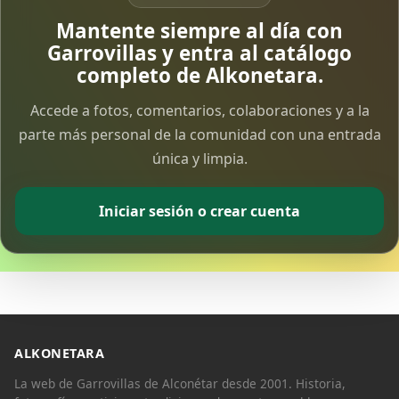
Vía Crucis Solidario
Mantente siempre al día con
7 Apr 2026
Garrovillas y entra al catálogo
completo de Alkonetara.
Fotoalbum Viernes Santo
Accede a fotos, comentarios, colaboraciones y a la
6 Apr 2026
parte más personal de la comunidad con una entrada
única y limpia.
Presentación libro de Salvador Valle
30 Mar 2026
Iniciar sesión o crear cuenta
Traslado de la Virgen de los Dolores a la ermita
de la Soledad
14 Mar 2026
Video del almendro en flor 2026
8 Mar 2026
ALKONETARA
La web de Garrovillas de Alconétar desde 2001. Historia,
XXVI MUESTRA ALMENDRO EN FLOR