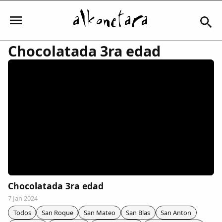
Chocolatada 3ra edad
Iniciar sesión
Mi Cuenta
El Tiempo
Actualidad
Chocolatada 3ra edad
7 Jan 2024
Comunidad
Todos
San Roque
San Mateo
San Blas
San Anton