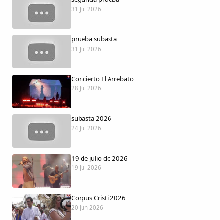
Dichos
31 Jul 2026
Cancionero Local
prueba subasta
31 Jul 2026
Apodos
Concierto El Arrebato
Peñas
28 Jul 2026
La palra
subasta 2026
24 Jul 2026
Modo oscuro
19 de julio de 2026
19 Jul 2026
Corpus Cristi 2026
20 Jun 2026