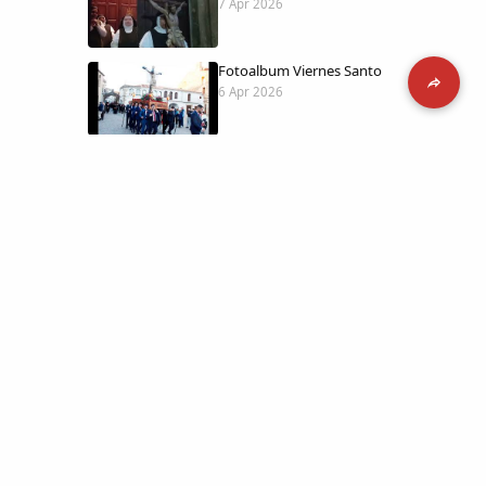
7 Apr 2026
Fotoalbum Viernes Santo
6 Apr 2026
Presentación libro de Salvador Valle
30 Mar 2026
Traslado de la Virgen de los Dolores a
la ermita de la Soledad
14 Mar 2026
 día con
l catálogo
Video del almendro en flor 2026
8 Mar 2026
etara.
 a la parte más personal
XXVI MUESTRA ALMENDRO EN FLOR
4 Mar 2026
ica y limpia.