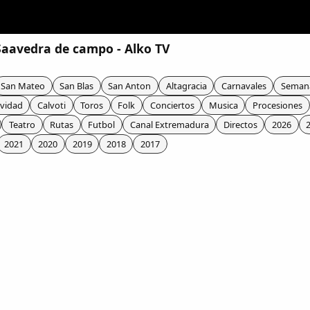
 Saavedra de campo - Alko TV
San Mateo
San Blas
San Anton
Altagracia
Carnavales
Seman
vidad
Calvoti
Toros
Folk
Conciertos
Musica
Procesiones
Teatro
Rutas
Futbol
Canal Extremadura
Directos
2026
2021
2020
2019
2018
2017