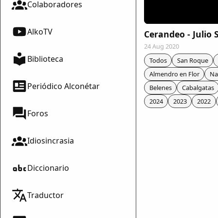
Colaboradores
AlkoTV
Cerandeo - Julio
24 Aug 2020
Biblioteca
Todos
San Roque
Almendro en Flor
Na
Periódico Alconétar
Belenes
Cabalgatas
2024
2023
2022
Foros
Idiosincrasia
Diccionario
mparte
Traductor
mpartir