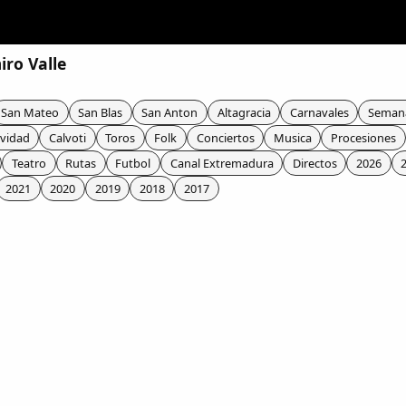
iro Valle
San Mateo
San Blas
San Anton
Altagracia
Carnavales
Seman
vidad
Calvoti
Toros
Folk
Conciertos
Musica
Procesiones
Teatro
Rutas
Futbol
Canal Extremadura
Directos
2026
2021
2020
2019
2018
2017