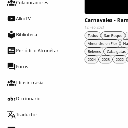
Colaboradores
AlkoTV
Carnavales - Ram
12 Feb 2021
Biblioteca
Todos
San Roque
Almendro en Flor
Na
Periódico Alconétar
Belenes
Cabalgatas
2024
2023
2022
Foros
Idiosincrasia
Diccionario
mparte
Traductor
mpartir