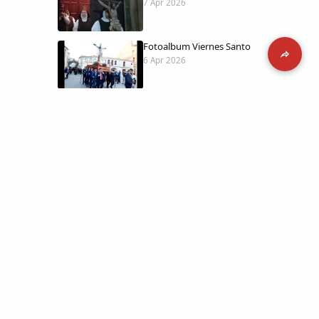
7 Apr 2026
Fotoalbum Viernes Santo
6 Apr 2026
Presentación libro de Salvador Valle
30 Mar 2026
Traslado de la Virgen de los Dolores a
la ermita de la Soledad
14 Mar 2026
 día con
l catálogo
Video del almendro en flor 2026
8 Mar 2026
etara.
 a la parte más personal
XXVI MUESTRA ALMENDRO EN FLOR
4 Mar 2026
ica y limpia.