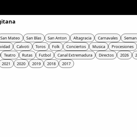
gitana
San Mateo
San Blas
San Anton
Altagracia
Carnavales
Seman
vidad
Calvoti
Toros
Folk
Conciertos
Musica
Procesiones
Teatro
Rutas
Futbol
Canal Extremadura
Directos
2026
2021
2020
2019
2018
2017