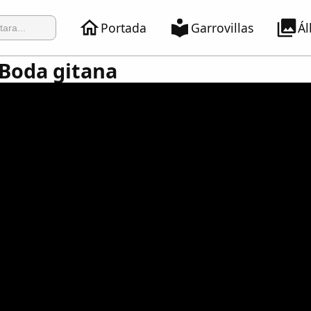
Portada
Garrovillas
Á
 Boda gitana