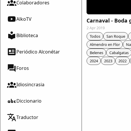
Colaboradores
AlkoTV
Carnaval - Boda 
2 Apr 2019
Biblioteca
Todos
San Roque
Almendro en Flor
Na
Periódico Alconétar
Belenes
Cabalgatas
2024
2023
2022
Foros
Idiosincrasia
Diccionario
mparte
Traductor
mpartir