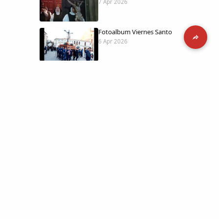
7 Apr 2026
Fotoalbum Viernes Santo
6 Apr 2026
Presentación libro de Salvador Valle
30 Mar 2026
Traslado de la Virgen de los Dolores a
la ermita de la Soledad
14 Mar 2026
 día con
l catálogo
Video del almendro en flor 2026
8 Mar 2026
etara.
 a la parte más personal
XXVI MUESTRA ALMENDRO EN FLOR
4 Mar 2026
ica y limpia.