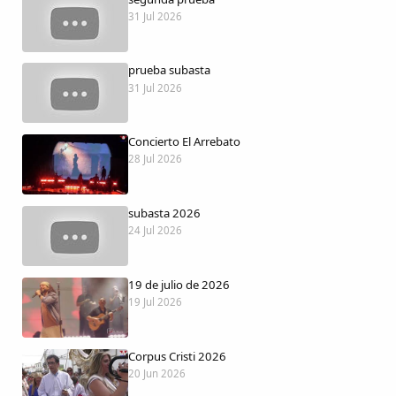
Dichos
31 Jul 2026
Cancionero Local
prueba subasta
31 Jul 2026
Apodos
Concierto El Arrebato
Peñas
28 Jul 2026
La palra
subasta 2026
24 Jul 2026
Modo oscuro
19 de julio de 2026
19 Jul 2026
Corpus Cristi 2026
20 Jun 2026