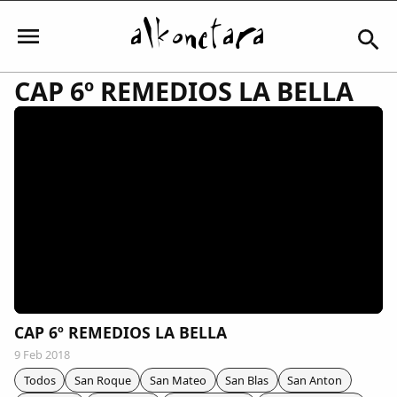
CAP 6º REMEDIOS LA BELLA
Iniciar sesión
Mi Cuenta
El Tiempo
Actualidad
CAP 6º REMEDIOS LA BELLA
9 Feb 2018
Comunidad
Todos
San Roque
San Mateo
San Blas
San Anton