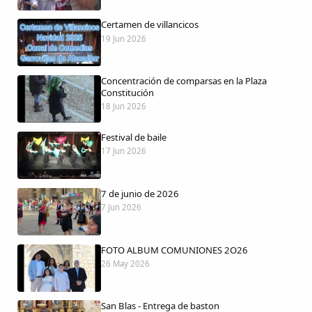
Certamen de villancicos
19 Jun 2026
Comparte
Concentración de comparsas en la Plaza
Compartir en Facebook
Constitución
18 Jun 2026
Compartir en Twitter
Festival de baile
17 Jun 2026
7 de junio de 2026
Copiar enlace
7 Jun 2026
FOTO ALBUM COMUNIONES 2O26
26 May 2026
San Blas - Entrega de baston