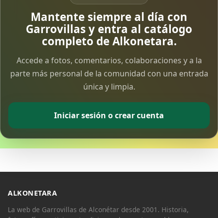
Vía Crucis Solidario
Mantente siempre al día con
7 Apr 2026
Garrovillas y entra al catálogo
completo de Alkonetara.
Fotoalbum Viernes Santo
Accede a fotos, comentarios, colaboraciones y a la
6 Apr 2026
parte más personal de la comunidad con una entrada
única y limpia.
Presentación libro de Salvador Valle
30 Mar 2026
Iniciar sesión o crear cuenta
Traslado de la Virgen de los Dolores a la ermita
de la Soledad
14 Mar 2026
Video del almendro en flor 2026
8 Mar 2026
ALKONETARA
La web de Garrovillas de Alconétar desde 2001. Historia,
XXVI MUESTRA ALMENDRO EN FLOR