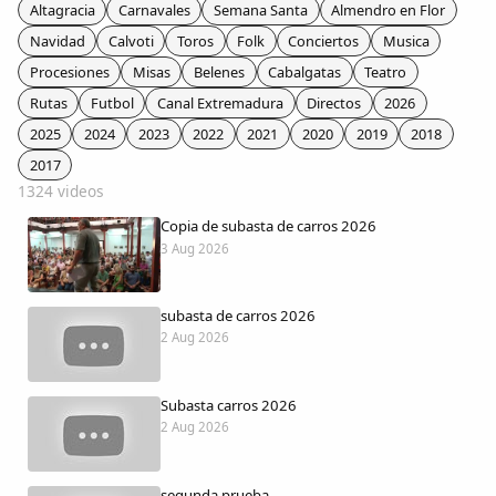
Colaboradores
Altagracia
Carnavales
Semana Santa
Almendro en Flor
Navidad
Calvoti
Toros
Folk
Conciertos
Musica
AlkoTV
Procesiones
Misas
Belenes
Cabalgatas
Teatro
Rutas
Futbol
Canal Extremadura
Directos
2026
Biblioteca
2025
2024
2023
2022
2021
2020
2019
2018
2017
1324 videos
Periódico Alconétar
Copia de subasta de carros 2026
3 Aug 2026
Foros
subasta de carros 2026
Idiosincrasia
2 Aug 2026
Diccionario
Subasta carros 2026
2 Aug 2026
Traductor
segunda prueba