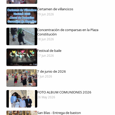
Certamen de villancicos
19 Jun 2026
Comparte
Concentración de comparsas en la Plaza
Compartir en Facebook
Constitución
18 Jun 2026
Compartir en Twitter
Festival de baile
17 Jun 2026
7 de junio de 2026
Copiar enlace
7 Jun 2026
FOTO ALBUM COMUNIONES 2O26
26 May 2026
San Blas - Entrega de baston