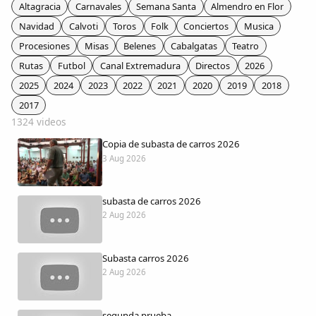
Colaboradores
Altagracia
Carnavales
Semana Santa
Almendro en Flor
Navidad
Calvoti
Toros
Folk
Conciertos
Musica
AlkoTV
Procesiones
Misas
Belenes
Cabalgatas
Teatro
Rutas
Futbol
Canal Extremadura
Directos
2026
Biblioteca
2025
2024
2023
2022
2021
2020
2019
2018
2017
1324 videos
Periódico Alconétar
Copia de subasta de carros 2026
3 Aug 2026
Foros
subasta de carros 2026
Idiosincrasia
2 Aug 2026
Diccionario
Subasta carros 2026
2 Aug 2026
Traductor
segunda prueba