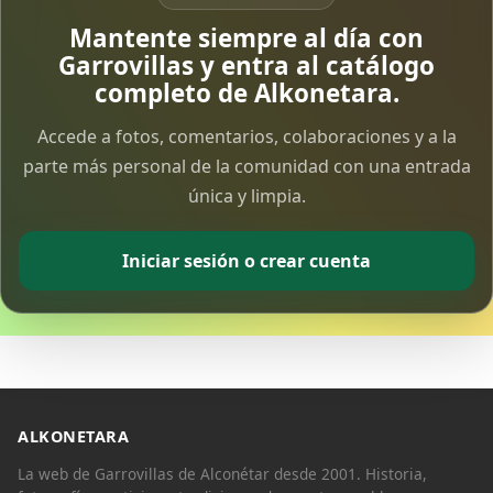
Vía Crucis Solidario
Mantente siempre al día con
7 Apr 2026
Garrovillas y entra al catálogo
completo de Alkonetara.
Fotoalbum Viernes Santo
Accede a fotos, comentarios, colaboraciones y a la
6 Apr 2026
parte más personal de la comunidad con una entrada
única y limpia.
Presentación libro de Salvador Valle
30 Mar 2026
Iniciar sesión o crear cuenta
Traslado de la Virgen de los Dolores a la ermita
de la Soledad
14 Mar 2026
Video del almendro en flor 2026
8 Mar 2026
ALKONETARA
La web de Garrovillas de Alconétar desde 2001. Historia,
XXVI MUESTRA ALMENDRO EN FLOR