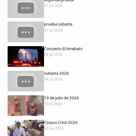
Dichos
31 Jul 2026
Cancionero Local
prueba subasta
31 Jul 2026
Apodos
Concierto El Arrebato
Peñas
28 Jul 2026
La palra
subasta 2026
24 Jul 2026
Modo oscuro
19 de julio de 2026
19 Jul 2026
Corpus Cristi 2026
20 Jun 2026