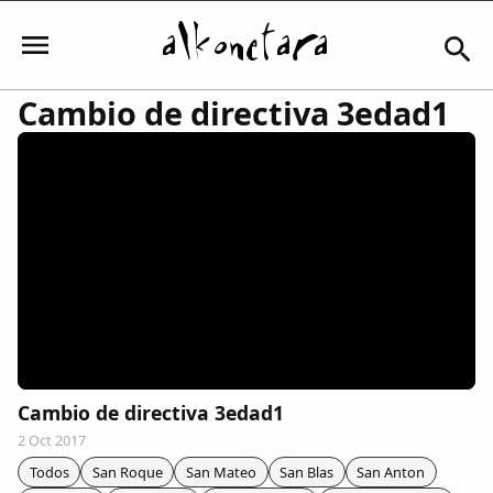
Cambio de directiva 3edad1
Iniciar sesión
Mi Cuenta
El Tiempo
Actualidad
Cambio de directiva 3edad1
2 Oct 2017
Comunidad
Todos
San Roque
San Mateo
San Blas
San Anton